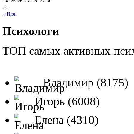
24
25
26
27
28
29
30
31
« Июн
Психологи
ТОП самых активных псих
Владимир (8175)
Игорь (6008)
Елена (4310)