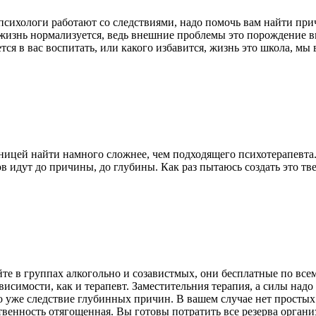
психологи работают со следствиями, надо помочь вам найти прич
и жизнь нормализуется, ведь внешние проблемы это порождение 
ется в вас воспитать, или какого избавится, жизнь это школа, мы
ницей найти намного сложнее, чем подходящего психотерапевта.
в идут до причины, до глубины. Как раз пытаюсь создать это тв
те в группах алкогольно и созавистмых, они бесплатные по всем
симости, как и терапевт. Заместительния терапия, а силы надо 
то уже следствие глубинных причин. В вашем случае нет простых
твенность отягощенная. Вы готовы потратить все резерва органи