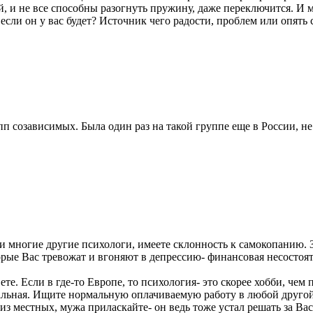
й, и не все способны разогнуть пружину, даже переключится. И м
если он у вас будет? Источник чего радости, проблем или опять 
п созависимых. Была один раз на такой группе еще в России, не
 и многие другие психологи, имеете склонность к самокопанию. 
рые Вас тревожат и вгоняют в депрессию- финансовая несостоят
е. Если в где-то Европе, то психология- это скорее хобби, чем пр
альная. Ищите нормальную оплачиваемую работу в любой другой с
из местных, мужа приласкайте- он ведь тоже устал решать за Вас