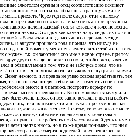
зношенные алкоголем органы и отец соответственно начинает
з месяц после моего отъезда обратно за границу - умирает
не могла приехать. Через год после смерти отца я выхожу
стном центре помощи и позже начинаю пить антидепрессанты
 насчитавются налоги каждый год, за которые я тоже не всегда
ктически некому. Этот дом как камень на душе до сих пор и я
тенсивной работы из-за иногда месячного перерыва между
жизнь. В августе прошлого года я поняла, что никуда не
 но на данный момент у меня нет средств на то чтобы оплатить
с мужем, т.к. он заботился обо мне в новой стране, при том
ть друг друга и я еще не встала на ноги, чтобы вкладывать в
лся и обвинял меня в том, что я не забочусь о нем, что не
. И он прав, а я не могла иначе, я выживала внутри и снаружи.
 Денег немного, и я правда не умею совсем зарабатывать, тем
я, т.к. он совсем потерял себя и хочет изменить свой стиль
проблемами вместе и я пытаюсь построить карьеру по
 на время высокую тревожность. Боюсь жаловаться мужу или
и ему было очень плохо, он все равно вставал и шел на работу
поддерживать, но я понимаю, что мне нужна професиональная
 вводит в ужас и сжимается все. Поэтому говорю, что не могу
лохое состояние, чтобы не возвращаеться к таблеткам и
ня, а я привыкла не работать по 8 часов каждый день и иметь
ения детей не так много, но в то же время понимаю, что ни я
старшая сестра после смерти родителей вдруг решилась на