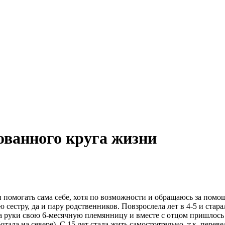
ованного круга жизни
 помогать сама себе, хотя по возможности и обращаюсь за помощ
 сестру, да и пару родственников. Повзрослела лет в 4-5 и стара
 руки свою 6-месячную племянницу и вместе с отцом пришлось е
отала на севере). С 15 лет стала жить самостоятельно, т.к. пере