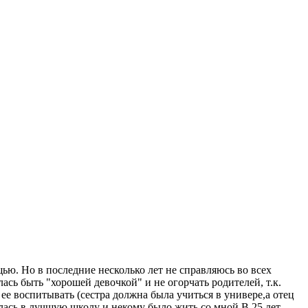
ью. Но в последние несколько лет не справляюсь во всех
лась быть "хорошей девочкой" и не огорчать родителей, т.к.
е воспитывать (сестра должна была учиться в универе,а отец
велась в лучшую школу и некому было жить со мной.В 25 лет