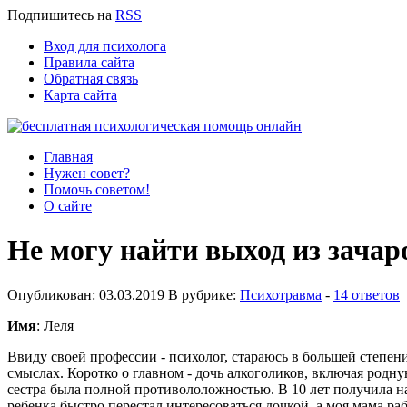
Подпишитесь
на
RSS
Вход для психолога
Правила сайта
Обратная связь
Карта сайта
Главная
Нужен совет?
Помочь советом!
О сайте
Не могу найти выход из зачар
Опубликован: 03.03.2019 В рубрике:
Психотравма
-
14 ответов
Имя
: Леля
Ввиду своей профессии - психолог, стараюсь в большей степени
смыслах. Коротко о главном - дочь алкоголиков, включая родную
сестра была полной противололожностью. В 10 лет получила на
ребенка быстро перестал интересоваться дочкой, а моя мама раб