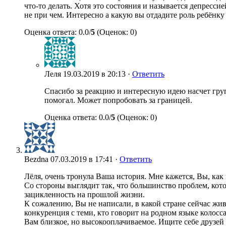
что-то делать. Хотя это состояния и называется депрессие
не при чем. Интересно а какую вы отдадите роль ребёнку 
Оценка ответа: 0.0/
5
(Оценок: 0)
Леля
19.03.2019 в 20:13 ·
Ответить
Спасибо за реакцию и интересную идею насчет груп
помогал. Может попробовать за границей.
Оценка ответа: 0.0/
5
(Оценок: 0)
Bezdna
07.03.2019 в 17:41 ·
Ответить
Лёля, очень тронула Ваша история. Мне кажется, Вы, как
Со стороны выглядит так, что большинство проблем, кото
зацикленность на прошлой жизни.
К сожалению, Вы не написали, в какой стране сейчас живет
конкуренция с теми, кто говорит на родном языке колосс
Вам близкое, но высокооплачиваемое. Ищите себе друзей 