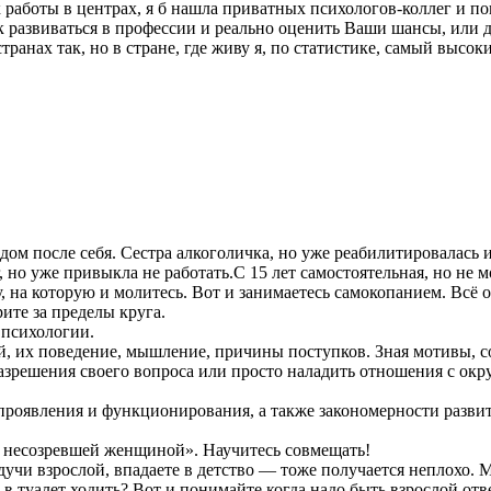
работы в центрах, я б нашла приватных психологов-коллег и пог
ак развиваться в профессии и реально оценить Ваши шансы, или 
транах так, но в стране, где живу я, по статистике, самый выс
дом после себя. Сестра алкоголичка, но уже реабилитировалась и
 но уже привыкла не работать.С 15 лет самостоятельная, но не м
на которую и молитесь. Вот и занимаетесь самокопанием. Всё о се
ите за пределы круга.
 психологии.
ей, их поведение, мышление, причины поступков. Зная мотивы, с
разрешения своего вопроса или просто наладить отношения с 
проявления и функционирования, а также закономерности развити
 несозревшей женщиной». Научитесь совмещать!
дучи взрослой, впадаете в детство — тоже получается неплохо.
е, в туалет ходить? Вот и понимайте когда надо быть взрослой о