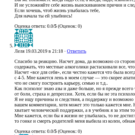
И не усложняйте себе жизнь выискиванием причин и сле
Если хочешь, чтоб жизнь улыбалась тебе,
Для начала ты ей улыбнись!
Оценка ответа: 0.0/
5
(Оценок: 0)
Леля
19.03.2019 в 21:18 ·
Ответить
Спасибо за реакцию. Насчет дома, да возможно со стороны
содержать, что местные алкоголики растаскивали все, что
Насчет «все для себя», если честно кажется что была всег
с 4-5. Мне кажется лень в моем случае — это скорее апа
что не смогу построить карьеру, семью и т.д..
Как психолог знаю азы и даже больше, но я прежде всег
от боли, страха и депрессии. Хотя, если бы не эта психол
Я не ищу причины и следствия, а поддержку и возможно р
вашем комментарии, хотя может это только кажется мне.
хватает человеческой поддержки, а в учебник я за этим т
Мне кажется, если бы я жизни не улыбалась, то не достигл
то гонке и смерть родителей меня выбила из колеи, обн
Оценка ответа: 0.0/
5
(Оценок: 0)