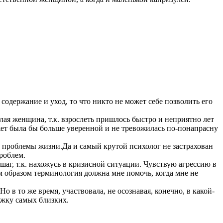
 содержание и уход, то что никто не может себе позволить его
ослая женщина, т.к. взрослеть пришлось быстро и неприятно лет
ожет была бы больше уверенной и не тревожилась по-понапрасну
е проблемы жизни.Да и самый крутой психолог не застрахован
проблем.
аг, т.к. нахожусь в кризисной ситуации. Чувствую агрессию в
м образом терминология должна мне помочь, когда мне не
о в то же время, участвовала, не осознавая, конечно, в какой-
ржку самых близких.