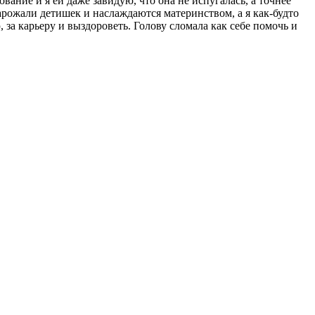
ание и я ей даже завидую, что она не испугалась, а точнее
нарожали детишек и наслаждаются материнством, а я как-будто
за карьеру и выздороветь. Голову сломала как себе помочь и