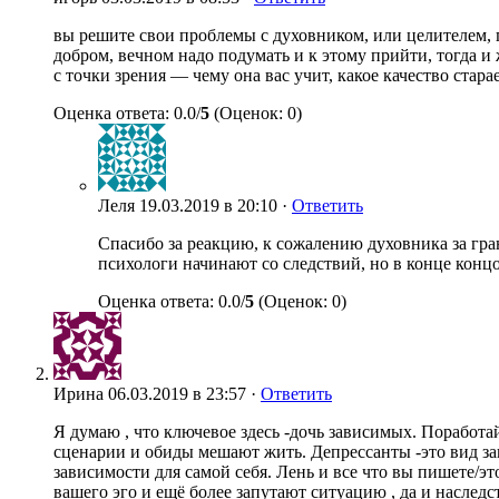
вы решите свои проблемы с духовником, или целителем, 
добром, вечном надо подумать и к этому прийти, тогда 
с точки зрения — чему она вас учит, какое качество стара
Оценка ответа: 0.0/
5
(Оценок: 0)
Леля
19.03.2019 в 20:10 ·
Ответить
Спасибо за реакцию, к сожалению духовника за гра
психологи начинают со следствий, но в конце концо
Оценка ответа: 0.0/
5
(Оценок: 0)
Ирина
06.03.2019 в 23:57 ·
Ответить
Я думаю , что ключевое здесь -дочь зависимых. Поработай
сценарии и обиды мешают жить. Депрессанты -это вид зави
зависимости для самой себя. Лень и все что вы пишете/э
вашего эго и ещё более запутают ситуацию , да и наследс