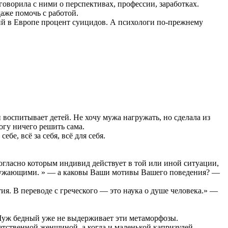
оворила с ними о перспективах, профессии, заработках.
даже помочь с работой.
окий в Европе процент суицидов. А психологи по-прежнему
 воспитывает детей. Не хочу мужа нагружать, но сделала из
огу ничего решить сама.
бе, всё за себя, всё для себя.
огласно которым индивид действует в той или иной ситуации,
окружающими. » — а каковы Ваши мотивы Вашего поведения? —
я. В переводе с греческого — это наука о душе человека.» —
 Муж бедный уже не выдерживает эти метаморфозы.
тветственной женщиной, а когда и маленькой капризулей.