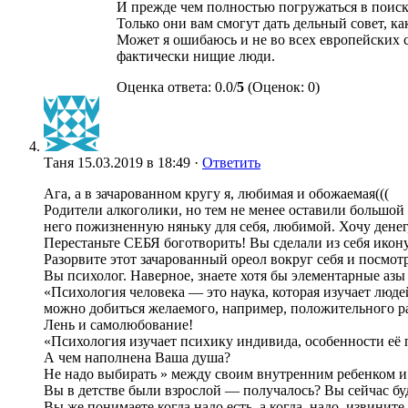
И прежде чем полностью погружаться в поиск 
Только они вам смогут дать дельный совет, к
Может я ошибаюсь и не во всех европейских с
фактически нищие люди.
Оценка ответа: 0.0/
5
(Оценок: 0)
Таня
15.03.2019 в 18:49 ·
Ответить
Ага, а в зачарованном кругу я, любимая и обожаемая(((
Родители алкоголики, но тем не менее оставили большой 
него пожизненную няньку для себя, любимой. Хочу денег,
Перестаньте СЕБЯ боготворить! Вы сделали из себя икону, 
Разорвите этот зачарованный ореол вокруг себя и посмотр
Вы психолог. Наверное, знаете хотя бы элементарные азы
«Психология человека — это наука, которая изучает люд
можно добиться желаемого, например, положительного 
Лень и самолюбование!
«Психология изучает психику индивида, особенности её 
А чем наполнена Ваша душа?
Не надо выбирать » между своим внутренним ребенком и
Вы в детстве были взрослой — получалось? Вы сейчас бу
Вы же понимаете когда надо есть, а когда, надо, извинит