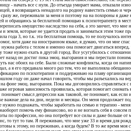
аницу - начать все с нуля. До отъезда умирает мама, отказали и
ицей, я возвращаесь ненадолго на родину навестить семью и чере
 сразу же, переживали за меня и поэтому на на похороны я даже 
тией и обращаюсь за бесплатной помощью к психотерапевту в ме
 переписать имущество наследство на себя, а это занчит, что мне
 земля, которые не удается продать и заниматься этим тоже пра
дила года 3, но т.к. эта бесплатная помощь, то не получалось ин
ог, хотя даже на иностранном языке, я думаю, что он мне спас 
е нужна работа с телом и именно она помогает двигаться вперед,
оже нужно ехать в другой город. Все усугубилось с отношениях 
лет назад он достиг пика эмоц. выгорания и мы перестали понима
нуть нас обоих на себе. Были сложные конфликты, когда он напива
л, а я его предавала много раз тем, что не выполняла обещанное
лификацию по психотерапии и поддерживаю на плаву организацию.
ошлом году он даже начал говорить, чтобы мы разъехались на верм
 на фоне эмоц. выгорания. Пока мы договорились справляться с 
аже игровая зависимость проявилась, которая помогает снимать
ем понимает смысл депрессии как таковой, не понимает, как если 
даже важнае дела на дни, недели и месяцы. Он меня продолжает 
не нужно поднажать, чтобы заработать на семью и терапию - меня
 наоборот помочь ему финансово, но и не вогнать себя в совсем п
ы по профессии, но она потребует все силы и даже больше от ме
нс, то тут то там. Я переживаю, что мне уже 33 и время для рожд
товы к этому, но переживаю, а когда будем? В то же время моя 