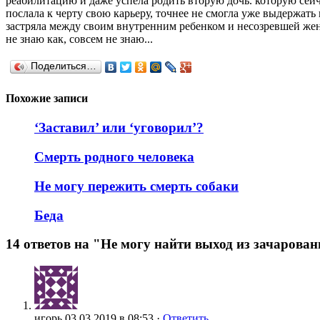
реабилитацию и даже успела родить вторую дочь. которую сейча
послала к черту свою карьеру, точнее не смогла уже выдержать
застряла между своим внутренним ребенком и несозревшей женщи
не знаю как, совсем не знаю...
Поделиться…
Похожие записи
‘Заставил’ или ‘уговорил’?
Смерть родного человека
Не могу пережить смерть собаки
Беда
14 ответов на "Не могу найти выход из зачарова
игорь
03.03.2019 в 08:53 ·
Ответить