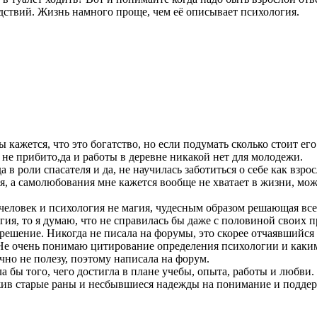
дствий. Жизнь намного проще, чем её описывает психология.
 кажется, что это богатство, но если подумать сколько стоит его
 не прибито,да и работы в деревне никакой нет для молодежи.
да в роли спасателя и да, не научилась заботиться о себе как взр
тия, а самолюбования мне кажется вообще не хватает в жизни, м
о человек и психология не магия, чудесным образом решающая вс
огия, то я думаю, что не справилась бы даже с половиной своих 
ешение. Никогда не писала на форумы, это скорее отчаявшийся ш
 Не очень понимаю цитирование определения психологии и каки
очно не полезу, поэтому написала на форум.
а бы того, чего достигла в плане учебы, опыта, работы и любви. Н
ажив старые раны и несбывшиеся надежды на понимание и подде