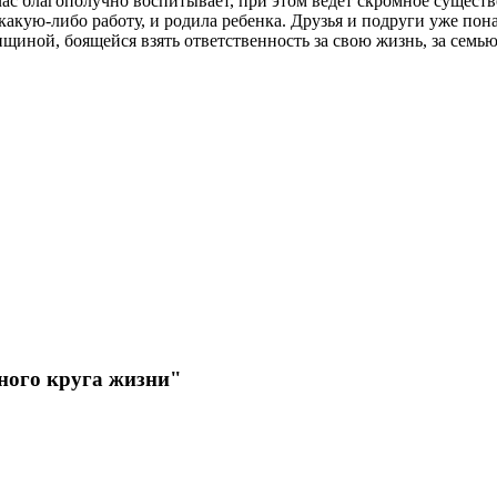
с благополучно воспитывает, при этом ведет скромное существов
 какую-либо работу, и родила ребенка. Друзья и подруги уже по
ной, боящейся взять ответственность за свою жизнь, за семью, 
нного круга жизни"