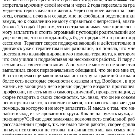
встретила мужчину своей мечты и через 2 года переехала за гр
медленно терять желани к жизни. Через год моей жизни за гран
отец, отказала печень и сердце, мне не сообщили родственники
замуж, но к сожалению не могу справиться с депрессией, апа
(около 1,5 года). При том, что сестра зависимая, мне пришлось
могу заплатить и стоить огромный пустющий родительский дом и
уще не верю, что он когда-нибудь будет продан. На терапию хо
сессиями. Терапевт скорее поддерживающий и действительно пом
двигаюсь уже с терапевтом и мы разошлись, а я поняла, что мн
постоянную квалифицированную помощь терапевта, к которому т
что сам учился и подрабатывал на нескольких работах. И пару 
семью из-за своего состояния. А он уже не может и не хочет тя
выполнила своих первоначальных обещаний, что он все мне отда
Я за это время еще закончила магистратуру за границей и ква
более есть некоторые сложности с языком и т.д. Вообщем , в пр
жизни, ну вообщем у него кризис среднего возраста произошел
профессии, но есть много самоограничений, прокрастинация, д
скорее говорить о своих сложностях, т.к. знаю, что он не совс
несмотря ни на что, в отличие от меня, которая откладывает 
помощь, за которую я не могу заплатить. И мысль о том, что м
найти выход из зачарованного круга. Как не нагружать мужа, а
психиатру?Сейчас даже замаячала возможность стабильной работ
расслабленный график, т.к. не было такой работы, скорее фрила
ни муж психически не готовы, ни финансово мы как семья не го