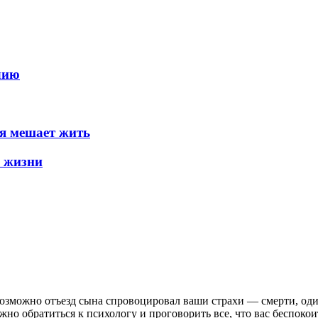
лию
ая мешает жить
а жизни
возможно отъезд сына спровоцировал ваши страхи — смерти, один
но обратиться к психологу и проговорить все, что вас беспокои