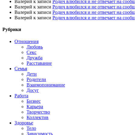
Валерий
к записи
Родич влюбился и не отвечает на сооб
Валерий
к записи
Родич влюбился и не отвечает на сооб
Валерий
к записи
Родич влюбился и не отвечает на сооб
Валерий
к записи
Родич влюбился и не отвечает на сооб
Рубрики
Отношения
Любовь
Секс
Дружба
Расставание
Семья
Дети
Родители
Взаимопонимание
Досуг
Работа
Бизнес
Карьера
Творчество
Коллектив
Здоровье
Тело
Зависимость