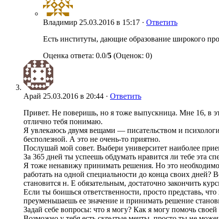
Владимир
25.03.2016 в 15:17 ·
Ответить
Есть институты, дающие образование широкого про
Оценка ответа: 0.0/
5
(Оценок: 0)
Арай
25.03.2016 в 20:44 ·
Ответить
Привет. Не поверишь, но я тоже выпускница. Мне 16, в э
отлично тебя понимаю.
Я увлекаюсь двумя вещами — писательством и психологией
бесполезной. А это не очень-то приятно.
Послушай мой совет. Выбери университет наиболее приемл
За 365 дней ты успеешь обдумать нравится ли тебе эта спе
Я тоже ненавижу принимать решения. Но это необходимо.
работать на одной специальности до конца своих дней? В
становится н. Е обязательным, достаточно закончить кур
Если ты боишься ответственности, просто представь, что
преуменьшаешь ее значение и принимать решение станови
Задай себе вопросы: что я могу? Как я могу помочь свое
Возможно у тебя есть скрытые мечты, просто ты не можеш