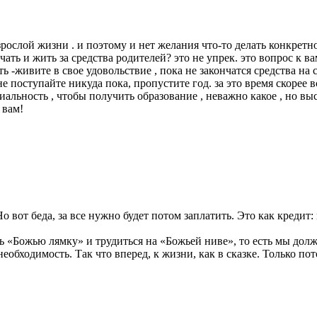
зрослой жизни . и поэтому и нет желания что-то делать конкретно
чать и жить за средства родителей? это не упрек. это вопрос к ва
ать -живите в свое удовольствие , пока не закончатся средства н
не поступайте никуда пока, пропустите год. за это время скорее в
альность , чтобы получить образование , неважно какое , но вы
 вам!
о вот беда, за все нужно будет потом заплатить. Это как кредит:
 «Божью лямку» и трудиться на «Божьей ниве», то есть мы долж
еобходимость. Так что вперед, к жизни, как в сказке. Только по