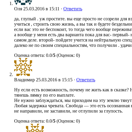
Оля
25.03.2016 в 15:11 ·
Ответить
да, глупый . уж простите. вы еще просто не созрели для в
учиться , строить свою жизнь, а вы так и будете бездельни
если вас это не беспокоит, то тогда чего вообще пережив
а вообще у меня есть два варианта пока для вас- первый- 
самом деле. второй- пойдите учится на нейтральную специ
далеко не по своим специальностям, что получили . удачи
Оценка ответа: 0.0/
5
(Оценок: 0)
Владимир
25.03.2016 в 15:15 ·
Ответить
Ну если есть возможность, почему не жить как в сказке? Н
тянешь лямку по его выплате.
Не нужно заблуждаться, мы приходим на эту землю тянуть
Любая задержка чревата. Свобода — это есть осознанная н
не направили, не заставили, не отлупили за глупость.
Оценка ответа: 0.0/
5
(Оценок: 0)