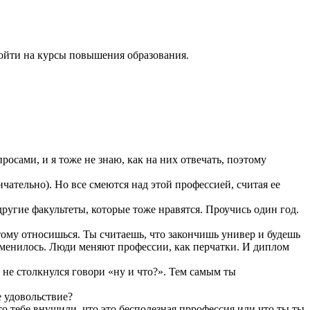
ойти на курсы повышения образования.
осами, и я тоже не знаю, как на них отвечать, поэтому
ательно). Но все смеются над этой профессией, считая ее
ругие факультеты, которые тоже нравятся. Проучись один год.
тому относишься. Ты считаешь, что закончишь универ и будешь
изменилось. Люди меняют профессии, как перчатки. И диплом
.
 не столкнулся говори «ну и что?». Тем самым ты
е удовольствие?
то тебе внушили, что это бесполезная пррофессия или что ты ты