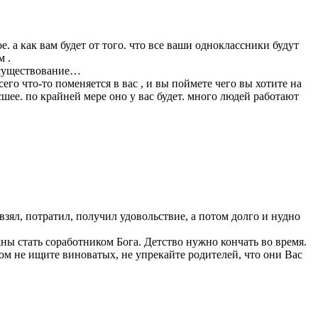
е. а как вам будет от того. что все ваши одноклассники будут
м .
а существование…
сего что-то поменяется в вас , и вы поймете чего вы хотите на
сшее. по крайней мере оно у вас будет. много людей работают
 взял, потратил, получил удовольствие, а потом долго и нудно
ны стать соработником Бога. Детство нужно кончать во время.
том не ищите виноватых, не упрекайте родителей, что они Вас