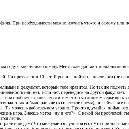
филя. При необходимости можно изучить что-то и самому или п
том году я заканчиваю школу. Меня тоже достают подобными вопр
. На протяжении 10 лет. Я решила пойти на психолога (не оконч
имый и факультет, который тебе нравится. Но так же подметь д
циальность или нет. Если нет, переведись на другой факультет.
 Твоя проблема заключается в том, что ты слишком серьезно к э
озможно так и было раньше (в советское время), но сейчас все 
сы. Ты можешь работать кем угодно. Просто вдумайся, пойми это
 жизнь игра. Знаешь метод «ну и что?». С какой бы проблемой ты
тся легче.
й стране и людям? Что мне удается лучше всего? Что приносит мн
ь признать их. Например, стать актером (это к примеру). Когда-