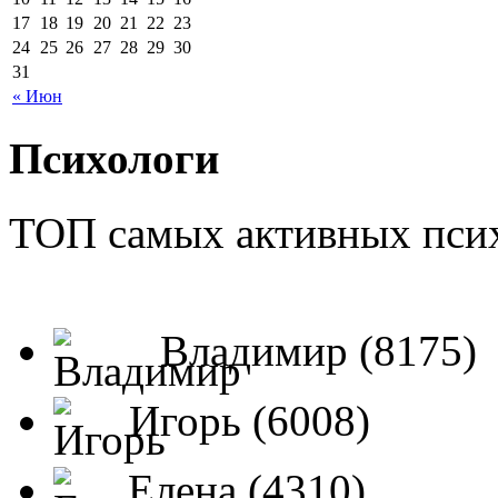
17
18
19
20
21
22
23
24
25
26
27
28
29
30
31
« Июн
Психологи
ТОП самых активных псих
Владимир (8175)
Игорь (6008)
Елена (4310)