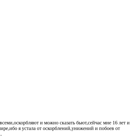
 всеми,оскорбляют и можно сказать бьют,сейчас мне 16 лет и
мире,ибо я устала от оскорблений,унижений и побоев от
.