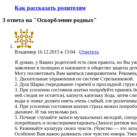
Как рассказать родителям
3 ответа на "Оскорбление родных"
Владимир
16.12.2015 в 15:04 ·
Ответить
Я думаю, у Ваших родителей есть своя правота, но Вы уже
заявление в полицию и напишите в общество защиты детей
Могу посоветовать Вам заняться саморазвитием. Рекомен
1. Дыхательные упражнения по системе Стрельниковой.
2. Душ Шарко (чередование горячей и прохладной струи 
3. При усилении состояния апатии попробуйте принять йод
ней следов не остается), капнуть капельку йода, затем сл
воды в ложке должен иметь очень слабый, еле различимый
4. При усилении состояния апатии страха можно попробов
дыхание. И так несколько раз.
5. Почаще слушайте записи музыкальных мелодий, синхр
попробовать и поэкспериментировать.(Записи ритмов мо
6. Развивайте культуру своих чувств. (Чувство — это за
Особенно Вам важно развивать свое чувство юмора. Умен