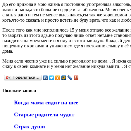
До его прихода в мою жизнь я постоянно употребляла алкоголь,н
мамы и папы,а это больное сердце и загиб желоча. Меня очень ч
спать я рано и тем не менее высыпаюсь,ем так же хорошо,мои р
хоть,что-то сказать и просто встать,не буду врать,что как и л
После того как мне исполнилось 15 у меня отпало все желание
то забрать из этого ада,но получаю лишь ответ нет,мне стано
находится на моем месте и я ему от этого завидую. Каждый день
пощечину с криками и унижением где я постоянно слышу в её сл
дома.
Меня если честно уже на сильно прогоняют из дома... Я из-за 
сижу в своей комнате и у меня нет желание никуда выйти... Я с
Поделиться…
Похожие записи
Когда мама сидит на шее
Старые родители чудят
Страх души