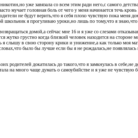
икотин,но уже завязала со всем этим ради него,с самого детства
асто мучает головная боль от чего у меня начинается течь кровь 
одители не будут верить,что я себя плохо чувствую пока меня дом
юбой школьник я прогуливаю уроки,но лишь по тому,что я знаю,что
 возвращаться домой,а сейчас мне 16 и я уже со слезами отказы
вится жутко грустно когда близкий человек находится на стороне
 я слышу в свою сторону крики и унижение,а как только моя мать
овах,что было бы лучше если бы я не рождалась,не появлялась на
своих родителей докатилась до такого,что я замкнулась в себе,н
тала на много чаще думать о самоубийстве и я уже не чувствую бо