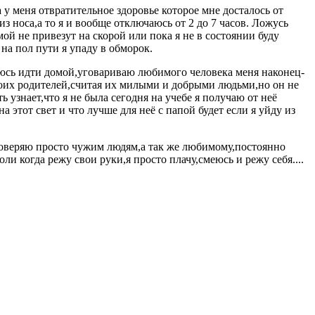
 у меня отвратительное здоровье которое мне досталось от
из носа,а то я и вообще отключаюсь от 2 до 7 часов. Ложусь
ой не привезут на скорой или пока я не в состоянии буду
 на пол пути я упаду в обморок.
ваюсь идти домой,уговариваю любимого человека меня наконец-
 моих родителей,считая их милыми и добрыми людьми,но он не
 узнает,что я не была сегодня на учебе я получаю от неё
 этот свет и что лучше для неё с папой будет если я уйду из
е доверяю просто чужим людям,а так же любимому,постоянно
ли когда режу свои руки,я просто плачу,смеюсь и режу себя....