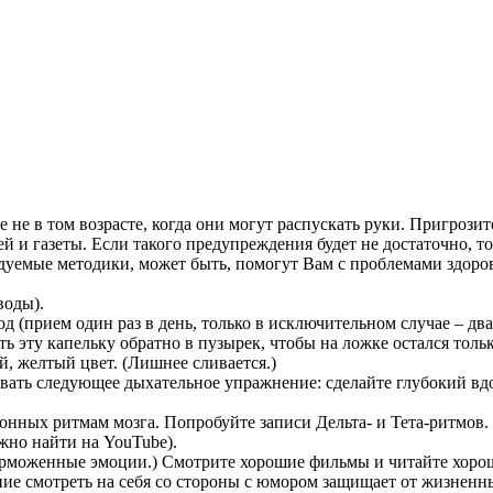
 не в том возрасте, когда они могут распускать руки. Пригрозите
 и газеты. Если такого предупреждения будет не достаточно, то
дуемые методики, может быть, помогут Вам с проблемами здоров
воды).
 (прием один раз в день, только в исключительном случае – два
ить эту капельку обратно в пузырек, чтобы на ложке остался тол
, желтый цвет. (Лишнее сливается.)
ать следующее дыхательное упражнение: сделайте глубокий вдох
онных ритмам мозга. Попробуйте записи Дельта- и Тета-ритмов
жно найти на YouTube).
торможенные эмоции.) Смотрите хорошие фильмы и читайте хороши
ие смотреть на себя со стороны с юмором защищает от жизненн