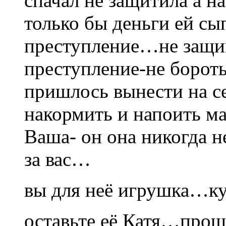
спачал не защитила а н
только бы деньги ей сып
преступление…не защищ
преступление-не боротьс
пришлось вынести на с
накормить и напоить ма
Ваша- он она никогда н
за вас…
вы для неё игрушка…ку
оставьте её Катя…про