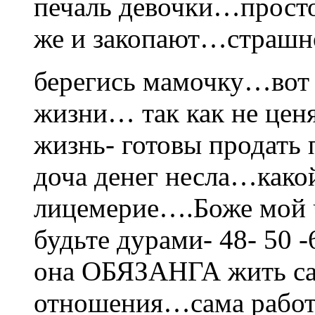
печаль девочки…просто
же и закопают…страш
берегись мамочку…вот 
жизни… так как не ценя
жизнь- готовы продать
доча денег несла…како
лицемерие….Боже мой 
будьте дурами- 48- 50 -
она ОБЯЗАНГА жить са
отношения…сама работа