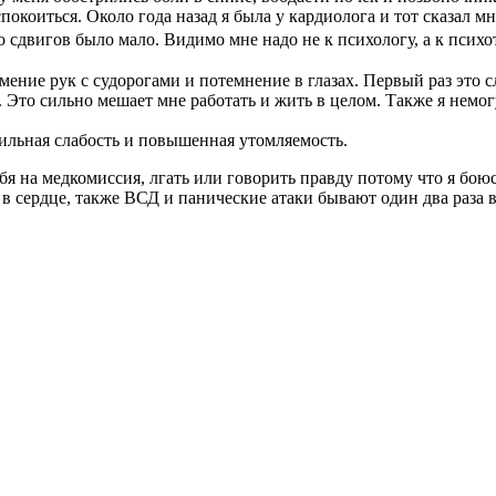
покоиться. Около года назад я была у кардиолога и тот сказал м
но сдвигов было мало.
Видимо мне надо не к психологу, а к психот
ние рук с судорогами и потемнение в глазах. Первый раз это сл
 Это сильно мешает мне работать и жить в целом. Также я немогу
сильная слабость и повышенная утомляемость.
бя на медкомиссия, лгать или говорить правду потому что я боюсь
ь в сердце, также ВСД и панические атаки бывают один два раза 