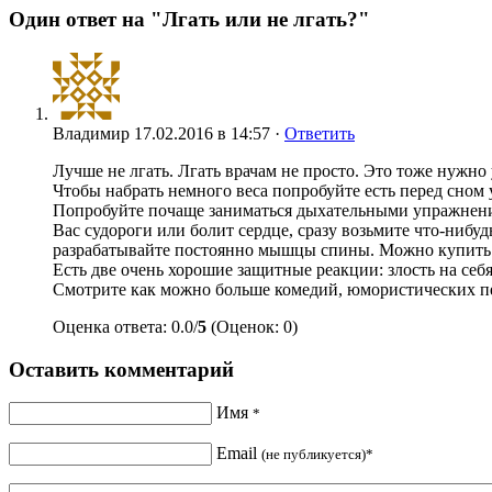
Один ответ на "Лгать или не лгать?"
Владимир
17.02.2016 в 14:57 ·
Ответить
Лучше не лгать. Лгать врачам не просто. Это тоже нужно 
Чтобы набрать немного веса попробуйте есть перед сном 
Попробуйте почаще заниматься дыхательными упражнениями
Вас судороги или болит сердце, сразу возьмите что-ниб
разрабатывайте постоянно мышцы спины. Можно купить и
Есть две очень хорошие защитные реакции: злость на себ
Смотрите как можно больше комедий, юмористических пе
Оценка ответа: 0.0/
5
(Оценок: 0)
Оставить комментарий
Имя
*
Email
(не публикуется)*