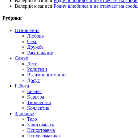
Валерий
к записи
Родич влюбился и не отвечает на сооб
Валерий
к записи
Родич влюбился и не отвечает на сооб
Рубрики
Отношения
Любовь
Секс
Дружба
Расставание
Семья
Дети
Родители
Взаимопонимание
Досуг
Работа
Бизнес
Карьера
Творчество
Коллектив
Здоровье
Тело
Зависимость
Психотравма
Психосоматика