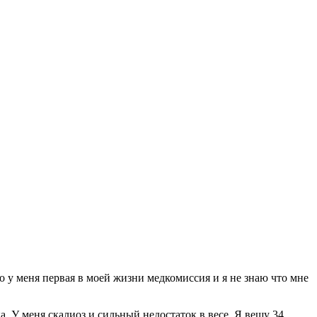
о у меня первая в моей жизни медкомиссия и я не знаю что мне
а. У меня скалиоз и сильный недостаток в весе. Я вешу 34