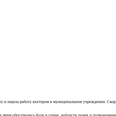
боту и нашла работу вахтером в муниципальном учреждении. Скор
у меня обострились боли в спине, вобдасти почек и позвоночник