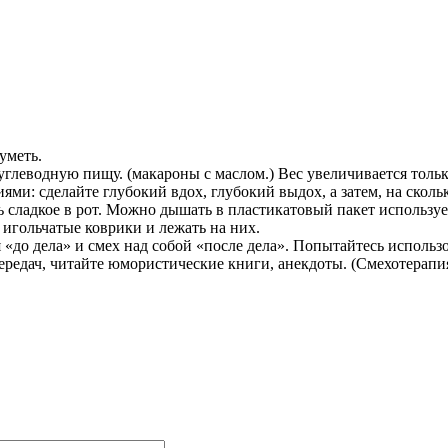
уметь.
углеводную пищу. (макароны с маслом.) Вес увеличивается тольк
: сделайте глубокий вдох, глубокий выдох, а затем, на сколько
удь сладкое в рот. Можно дышать в пластикатовый пакет использ
гольчатые коврики и лежать на них.
я «до дела» и смех над собой «после дела». Попытайтесь использ
редач, читайте юмористические книги, анекдоты. (Смехотерапия