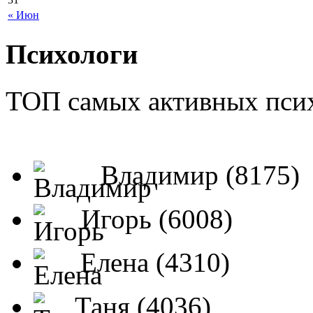
« Июн
Психологи
ТОП самых активных псих
Владимир (8175)
Игорь (6008)
Елена (4310)
Таня (4036)