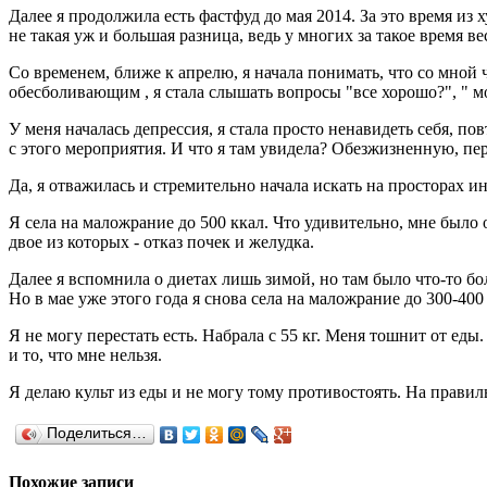
Далее я продолжила есть фастфуд до мая 2014. За это время из
не такая уж и большая разница, ведь у многих за такое время в
Со временем, ближе к апрелю, я начала понимать, что со мной ч
обесболивающим , я стала слышать вопросы "все хорошо?", " мо
У меня началась депрессия, я стала просто ненавидеть себя, по
с этого мероприятия. И что я там увидела? Обезжизненную, пер
Да, я отважилась и стремительно начала искать на просторах и
Я села на маложрание до 500 ккал. Что удивительно, мне было о
двое из которых - отказ почек и желудка.
Далее я вспомнила о диетах лишь зимой, но там было что-то бо
Но в мае уже этого года я снова села на маложрание до 300-400 
Я не могу перестать есть. Набрала с 55 кг. Меня тошнит от еды
и то, что мне нельзя.
Я делаю культ из еды и не могу тому противостоять. На правиль
Поделиться…
Похожие записи