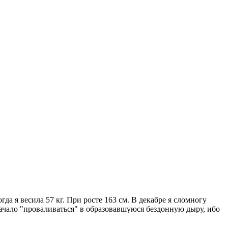
гда я весила 57 кг. При росте 163 см. В декабре я сломногу
начало "проваливаться" в образовавшуюся бездонную дыру, ибо