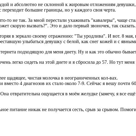
 худой и абсолютно не склонной к жировым отложениям девушки, я
ес переходит большие границы, но у каждого своя черта.
то-то не так. За мной перестали ухаживать "кавалеры", чаще ста
жет скорую вызвать?". Это и дало первый звоночек, так сказать.
вторяя в зеркало своему отражению: "Ты уродлива". И вот. 8 мая
еставшую улыбаться девушку с белой, как снег кожей и с явными 
нтернета подходящую для меня диету. Ну и как это обычно бывае
чень легко сидеть на этой диете и я сбросила до 57. Но тут мен
лее щадящее, чистая молочка в неограниченных кол-вах.
и вместо 4 диагнозов их стало около 7-9. Сейчас я вешу почти 60
. Она отвратительна ощущается в моём желудке (замечу, я все ещё
ное питание никак не получается сесть, срыв за срывом. Помогит