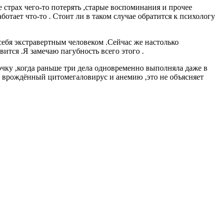
е страх чего-то потерять ,старые воспоминания и прочее
ботает что-то . Стоит ли в таком случае обратится к психологу
себя экстравертным человеком .Сейчас же настолько
вится .Я замечаю пагубность всего этого .
очку ,когда раньше три дела одновременно выполняла даже в
й врождённый цитомегаловирус и анемию ,это не объясняет