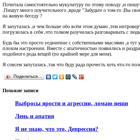
Почитала самостоятельно мукулатуру по этому поводу ,и пишут 
.Пишут много поучительного ,вроде "Забудьте о том-то ;Вы своб
на живую беседу ?
Я запуталась ,и чем больше обо всём этом думаю ,тем интрове
погрузилась в себя ,что толком разучилась разговаривать с люд
Будь бы это просто уединение с собственными мыслями ,а тут у
плохом настроении. Вместе с апатичностью появились и раздр
подобного рода вещей (по крайней мере для меня).
Я совсем запуталась ,так что буду рада прочесть хоть что-то пол
Поделиться…
Похожие записи
Выбросы ярости и агрессии, ломаю вещи
Лень и апатия
Я не знаю, что это. Депрессия?