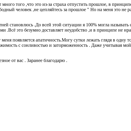
много того ,что это из-за страха отпустить прошлое, в принцип
одный человек ,не цепляйтесь за прошлое " Но на меня это не ра
ртней становлюсь .До всей этой ситуации я 100% могла называть 
ьми .Всё это безумно доставляет неудобство ,и в принципе не нра
 меня появляется апатичность.Могу сутки лежать глядя в одну т
ажимость с сонливостью и заторможенность . Даже учитывая мо
езное от вас . Заранее благодарю .