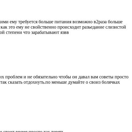
жими ему требуется больше питания возможно в2раза больше
как это ему не свойственно происходит разьедание слизистой
кой степени что зарабатывают язвв
х проблем и не обязательно чтобы он давал вам советы просто
так сказать отдохнуть.по меньше думайте о своиз болячках
 стоит время просто так терять