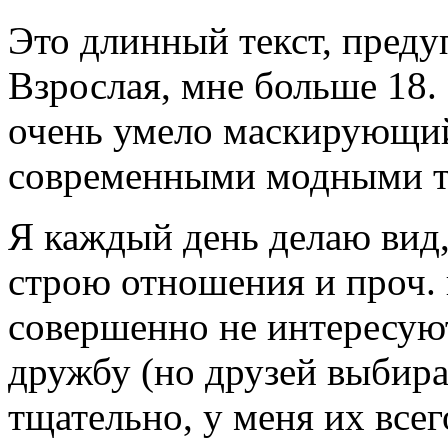
Это длинный текст, преду
Взрослая, мне больше 18
очень умело маскирующий
современными модными те
Я каждый день делаю вид,
строю отношения и проч. 
совершенно не интересуют
дружбу (но друзей выбира
тщательно, у меня их всег