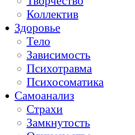
Творчество
Коллектив
Здоровье
Тело
Зависимость
Психотравма
Психосоматика
Самоанализ
Страхи
Замкнутость