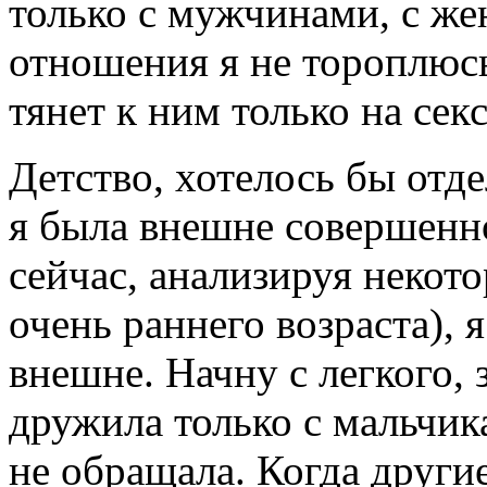
только с мужчинами, с ж
отношения я не тороплюс
тянет к ним только на сек
Детство, хотелось бы отде
я была внешне совершенн
сейчас, анализируя некот
очень раннего возраста), 
внешне. Начну с легкого,
дружила только с мальчик
не обращала. Когда други