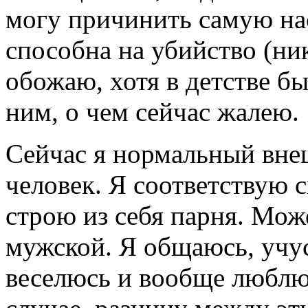
могу причинить самую на
способна на убийство (ни
обожаю, хотя в детстве б
ним, о чем сейчас жалею.
Сейчас я нормальный вне
человек. Я соответствую 
строю из себя парня. Мож
мужской. Я общаюсь, учус
веселюсь и вообще люблю