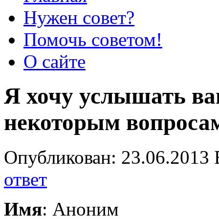
Нужен совет?
Помочь советом!
О сайте
Я хочу услышать ва
некоторым вопроса
Опубликован: 23.06.2013 
ответ
Имя
: Аноним