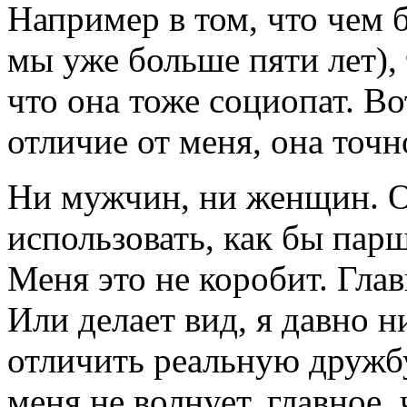
Например в том, что чем 
мы уже больше пяти лет),
что она тоже социопат. Во
отличие от меня, она точ
Ни мужчин, ни женщин. О
использовать, как бы парш
Меня это не коробит. Глав
Или делает вид, я давно н
отличить реальную дружбу
меня не волнует, главное,