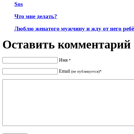
Sos
Что мне делать?
Люблю женатого мужчину и жду от него реб
Оставить комментарий
Имя
*
Email
(не публикуется)*