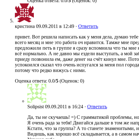
Оценка ответа: 0.0/
5
(Оценок: 0)
кристина
09.09.2011 в 12:49 ·
Ответить
привет. Вот решила написать как у меня дела, думаю тебе
всего месяц и мне это работа оч нравится. Тамже мне пре
предложили петь в группе я сразу вспомнила что ты мне 
всё нормально. А не давно мы ездели выступать, а мой заб
приеду позвонила ем, даже денег на счёт кинул мне. Пото
успокоился сказал что очень испугался за меня пол город
потому что редко вижусь с ними.
Оценка ответа: 0.0/
5
(Оценок: 0)
Solipsist
09.09.2011 в 16:24 ·
Ответить
Да, ты не скучаешь! =) С грамматикой проблемы, но,
Я очень рада за тебя! Двигайся дальше в том же на
Кстати, что за группа? А то станете знаменитыми, и 
Видишь, как хорошо всё складывается, а в самом на