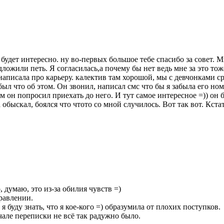
 будет интересно. ну во-первых большое тебе спасибо за совет. М
дложили петь. Я согласилась,а почему бы нет ведь мне за это тож
написала про карьеру. калектив там хорошой, мы с девчонками с
ыл что об этом. Он звонил, написал смс что бы я забыла его номе
м он попросил приехать до него. И тут самое интересное =)) он 
а обыскал, боялся что чтото со мной случилось. Вот так вот. Кст
 думаю, это из-за обилия чувств =)
правлении.
я буду знать, что я кое-кого =) образумила от плохих поступков.
чале переписки не всё так радужно было.