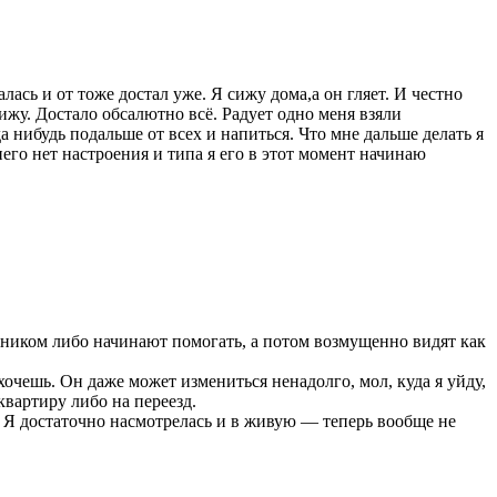
алась и от тоже достал уже. Я сижу дома,а он гляет. И честно
вижу. Достало обсалютно всё. Радует одно меня взяли
а нибудь подальше от всех и напиться. Что мне дальше делать я
него нет настроения и типа я его в этот момент начинаю
ачником либо начинают помогать, а потом возмущенно видят как
 хочешь. Он даже может измениться ненадолго, мол, куда я уйду,
квартиру либо на переезд.
! Я достаточно насмотрелась и в живую — теперь вообще не