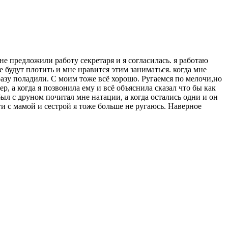
не предложили работу секретаря и я согласилась. я работаю
е будут плотить и мне нравится этим заниматься. когда мне
разу поладили. С моим тоже всё хорошо. Ругаемся по мелочи,но
р, а когда я позвонила ему и всё объяснила сказал что бы как
был с друном почитал мне натации, а когда остались одни и он
ати с мамой и сестрой я тоже больше не ругаюсь. Наверное