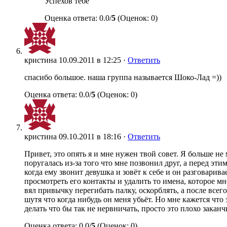
Успехов тебе
Оценка ответа: 0.0/
5
(Оценок: 0)
кристина
10.09.2011 в 12:25 ·
Ответить
спасибо большое. наша группа называется Шоко-Лад =))
Оценка ответа: 0.0/
5
(Оценок: 0)
кристина
09.10.2011 в 18:16 ·
Ответить
Привет, это опять я и мне нужен твой совет. Я больше не
поругалась из-за того что мне позвонил друг, а перед эти
когда ему звонит девушка и зовёт к себе и он разговарива
просмотреть его контакты и удалить то имена, которое мн
вял привычку перегибать палку, оскорблять, а после всег
шутя что когда нибудь он меня убьёт. Но мне кажется что 
делать что бы так не нервничать, просто это плохо заканч
Оценка ответа: 0.0/
5
(Оценок: 0)