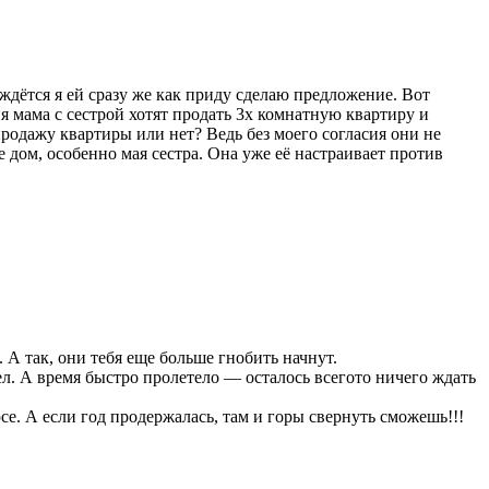
ождётся я ей сразу же как приду сделаю предложение. Вот
ня мама с сестрой хотят продать 3х комнатную квартиру и
 продажу квартиры или нет? Ведь без моего согласия они не
е дом, особенно мая сестра. Она уже её настраивает против
. А так, они тебя еще больше гнобить начнут.
ел. А время быстро пролетело — осталось всегото ничего ждать
е. А если год продержалась, там и горы свернуть сможешь!!!