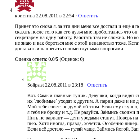
кристина
22.08.2011 в 22:54 ·
Ответить
Привет это снова я. за эти дни меня все достали и ещё я п
сказать после того как его дузья мне проболтались что он
секретарём на одну работу. Работать там не сложно. Но к
не знаю и как бороться мне с этой ненавистью тоже. Кстат
доставать и напрегать своими глупыми вопросами.
Оценка ответа: 0.0/
5
(Оценок: 0)
Solipsist
22.08.2011 в 23:18 ·
Ответить
Вот. Самый главный тупик. Девушки, когда видят с
их `любимые` уходят к другим. А парни даже и не 
Мой тебе совет: не думай об этом. Если ему скучно,
я тебя не брошу и т.д. Не радуйся. Займись своими 
Пить не вариант — дети уродами станут. Поверь на
пью. Хотя иногда, правда, хочется. Особенно ли
Если всё достало — гуляй чаще. Займись йогой. За