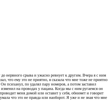
т до нервного срыва и ужасно ревнует к другим. Вчера я с ним
зал, что ему это не приятно, я сказала что мне тоже не приятно
. Он психанул, по удалял пару номеров, а потом заставил
е изменил на проводах у пацана. Когда мы с ним ругаемся он
н проводит меня домой или оставит у себя, обнимет и говорит
думала что это не правда или наоборот. Я уже и не зная что мне