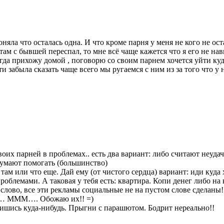
оняла что осталась одна. И что кроме парня у меня не кого не ост
 там с бывшей переспал, то мне всё чаще кажется что я его не на
огда прихожу домой , поговорю со своим парнем хочется уйти куд
и забыла сказать чаще всего мы ругаемся с ним из за того что у 
воих парней в проблемах.. есть два вариант: либо считают неуд
думают помогать (большинство)
 там или что еще. Дай ему (от чистого сердца) вариант: иди куда
проблемами. А таковая у тебя есть: квартира. Копи денег либо на 
 слово, все эти рекламы социальные не на пустом слове сделаны
кер… МММ…. Обожаю их!! =)
пишись куда-нибудь. Прыгни с парашютом. Бодрит нереально!!