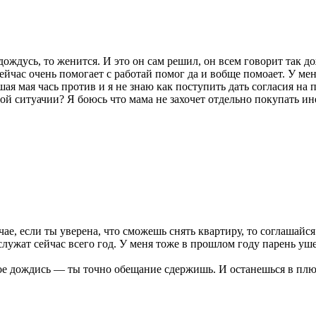
дождусь, то женится. И это он сам решил, он всем говорит так д
ейчас очень помогает с работай помог да и вобще помоает. У ме
ьшая мая чась против и я не знаю как поступить дать согласия на
той ситуачии? Я боюсь что мама не захочет отдельно покупать ин
ае, если ты уверена, что сможешь снять квартиру, то соглашайся
 служат сейчас всего год. У меня тоже в прошлом году парень уш
ное дождись — ты точно обещание сдержишь. И останешься в плюс