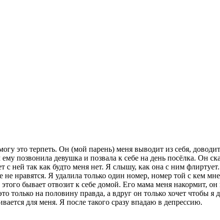
 могу это терпеть. Он (мой парень) меня выводит из себя, доводи
м ему позвонила девушка и позвала к себе на день посёлка. Он ска
ет с ней так как будто меня нет. Я слышу, как она с ним флиртует
е не нравятся. Я удалила только один номер, номер той с кем мн
о этого бывает отвозит к себе домой. Его мама меня накормит, о
это только на половину правда, а вдруг он только хочет чтобы я 
ивается для меня. Я после такого сразу впадаю в депрессию.