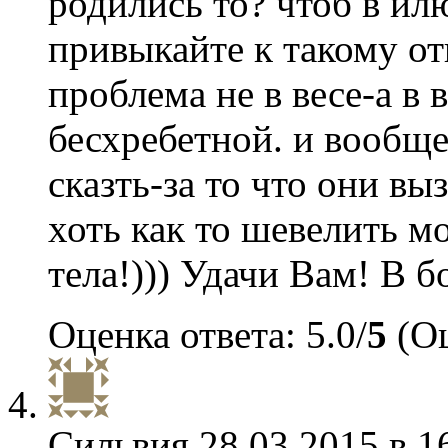
родились то? чтоб в ил
привыкайте к такому о
проблема не в весе-а в
бесхребетной. и вообще
сказть-за то что они в
хоть как то шевелить м
тела!))) Удачи Вам! В б
Оценка ответа: 5.0/
5
(Оц
Сильвия
28.03.2015 в 1