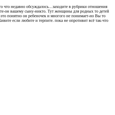
то что недавно обсуждалось…заходите в рубрики отношения
вите-он вашему сыну-никто. Тут женщины для родных то детей
-это понятно он ребеночек и многого не понимает-но Вы то
вите если любите и терпите. пока не опротивит всё так-что