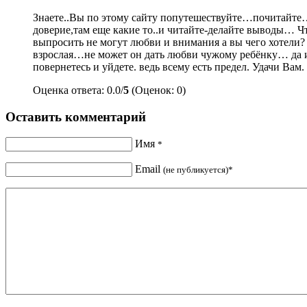
Знаете..Вы по этому сайту попутешествуйте…почитайте…
доверие,там еще какие то..и читайте-делайте выводы… Ч
выпросить не могут любви и внимания а вы чего хотели? 
взрослая…не может он дать любви чужому ребёнку… да и 
повернетесь и уйдете. ведь всему есть предел. Удачи Вам.
Оценка ответа: 0.0/
5
(Оценок: 0)
Оставить комментарий
Имя
*
Email
(не публикуется)*