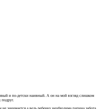
чивый и по-детски наивный. А он на мой взгляд слишком
 подруг.
им не занимается а ведь ребенку необходима папина забота.