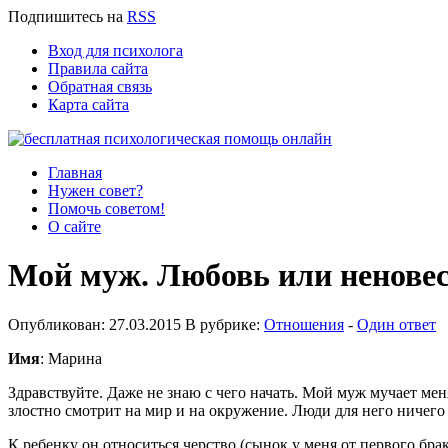
Подпишитесь
на
RSS
Вход для психолога
Правила сайта
Обратная связь
Карта сайта
Главная
Нужен совет?
Помочь советом!
О сайте
Мой муж. Любовь или ненове
Опубликован: 27.03.2015 В рубрике:
Отношения
-
Один ответ
Имя
: Марина
Здравствуйте. Даже не знаю с чего начать. Мой муж мучает ме
злостно смотрит на мир и на окружение. Люди для него ничего 
К ребенку он относиться черство (сынок у меня от первого брак