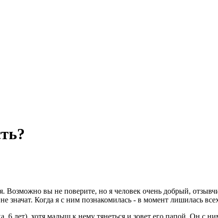
сть?
ня. Возможно вы не поверите, но я человек очень добрый, отзыв
не значат. Когда я с ним познакомилась - в момент лишилась всех
а, 6 лет), хотя малыш к нему тянеться и зовет его папой. Он с н