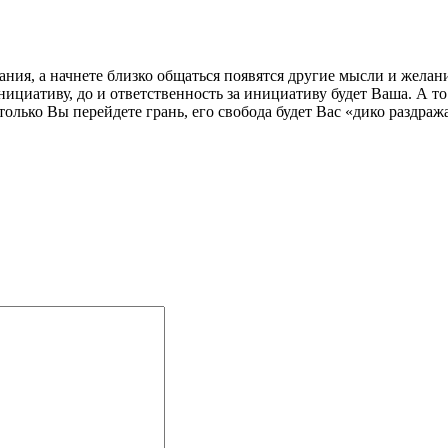
лания, а начнете близко общаться появятся другие мысли и жела
иативу, до и ответственность за инициативу будет Ваша. А то бы
олько Вы перейдете грань, его свобода будет Вас «дико раздраж