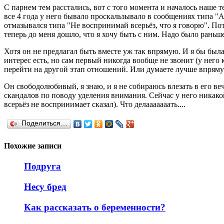
С парнем тем расстались, вот с того момента и началось наше те
все 4 года у него бывало проскальзывало в сообщениях типа "А
отмазывался типа "Не воспринимай всерьёз, что я говорю". Пот
теперь до меня дошло, что я хочу быть с ним. Надо было раньше
Хотя он не предлагал быть вместе уж так впрямую. И я бы была 
интерес есть, но сам первый никогда вообще не звонит (у него ку
перейти на другой этап отношений. Или думаете лучше впряму
Он свободолюбивый, я знаю, и я не собираюсь влезать в его ве
скандалов по поводу уделения внимания. Сейчас у него никакой
всерьёз не воспринимает сказал). Что делааааааать....
Поделиться…
Похожие записи
Подруга
Несу бред
Как рассказать о беременности?