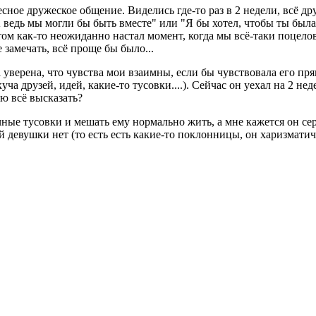
сное дружеское общение. Виделись где-то раз в 2 недели, всё дру
 ведь мы могли бы быть вместе" или "Я бы хотел, чтобы ты была
ом как-то неожиданно настал момент, когда мы всё-таки поцелова
 замечать, всё проще бы было...
уверена, что чувства мои взаимны, если бы чувствовала его прямо
ча друзей, идей, какие-то тусовки....). Сейчас он уехал на 2 нед
ю всё высказать?
чные тусовки и мешать ему нормально жить, а мне кажется он се
 девушки нет (то есть есть какие-то поклонницы, он харизматич