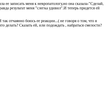
ила ее записать меня к невропатологу,но она сказала-"Сделай,
равда результат меня "слегка удивил".И теперь придется ей
 так отчаянно боюсь ее реакции...( не говоря о том, что я
то делать? Сказать ей, или подождать , набраться смелости?