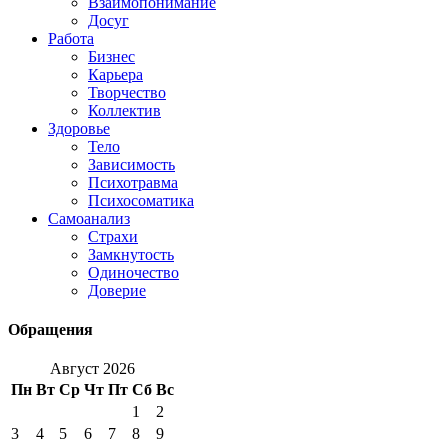
Взаимопонимание
Досуг
Работа
Бизнес
Карьера
Творчество
Коллектив
Здоровье
Тело
Зависимость
Психотравма
Психосоматика
Самоанализ
Страхи
Замкнутость
Одиночество
Доверие
Обращения
Август 2026
Пн
Вт
Ср
Чт
Пт
Сб
Вс
1
2
3
4
5
6
7
8
9