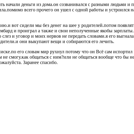
 начали деньги из дома.он созванивался с разными людьми и про
ерила.помимо всего прочего он ушел с одной работы и устроился 
ию.и вот сидели мы без денег на шее у родителей.потом появлят
омбард и проиграл а также и свои неполученные якобы зарплаты.
слез и уговор и моих нервов не передать словами.я его выгнала.
родители.и они выкупают вещи и собираются его лечить.
иске.по его словам мир рухнул потому что он Всё сам испортил и
ним не смогу.как общаться с ним?или не общаться вообще что бы 
ожалуйста. Заранее спасибо.