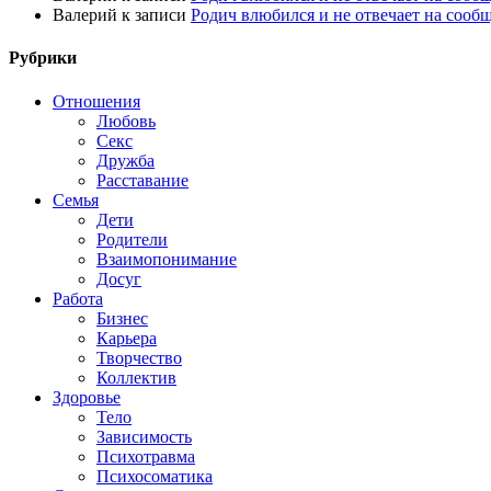
Валерий
к записи
Родич влюбился и не отвечает на сооб
Рубрики
Отношения
Любовь
Секс
Дружба
Расставание
Семья
Дети
Родители
Взаимопонимание
Досуг
Работа
Бизнес
Карьера
Творчество
Коллектив
Здоровье
Тело
Зависимость
Психотравма
Психосоматика