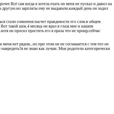
чее Всё сам когда я хотела ехать он меня не пускал и давил на
на другую.но зарплаты ему не выдавали.каждый день он ходил
ься стали сомнения насчет правдивости его слов.в общем
 Вот такой шок.4 месяца он врал в глаза мне и нашим
хотя он просил простить его я орала что не прощу.сейчас
 меня нет рядом...но при этом он не соглашается с тем что он
не навредить?я не знаю как лучше. Мои родители категорически