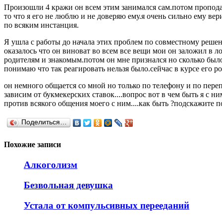
Произошли 4 кражи он всем этим занимался сам.потом проподать
то что я его не люблю и не доверяю ему.я очень сильно ему в
по всяким инстанция.
Я ушла с работы до начала этих проблем по совместному решен
оказалось что он виноват во всем все вещи мои он заложил в л
родителям и знакомым.потом он мне признался но сколько было 
понимаю что так реагировать нельзя было.сейчас в курсе его 
он немного общается со мной но только по телефону и по переп
зависим от букмекерских ставок....вопрос вот в чем быть я с 
против всякого общения моего с ним....как быть ?подскажите п
Поделиться…
Похожие записи
Алкоголизм
Безвольная девушка
Устала от компульсивных перееданий