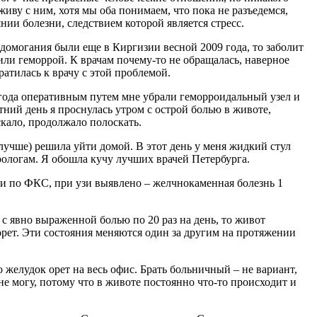
живу с ним, хотя мы оба понимаем, что пока не разъедемся,
янии болезни, следствием которой является стресс.
домогания были еще в Киргизии весной 2009 года, то заболит
жили геморрой. К врачам почему-то не обращалась, наверное
ратилась к врачу с этой проблемой.
2 года оперативным путем мне убрали геморроидальный узел и
тний день я проснулась утром с острой болью в животе,
скало, продолжало полоскать.
 лучше) решила уйти домой. В этот день у меня жидкий стул
ерологам. Я обошла кучу лучших врачей Петербурга.
и по ФКС, при узи выявлено – желчнокаменная болезнь 1
 с явно выраженной болью по 20 раз на день, то живот
 орет. Эти состояния меняются один за другим на протяжении
о желудок орет на весь офис. Брать больничный – не вариант,
я не могу, потому что в животе постоянно что-то происходит и