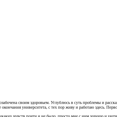
 озабочена своим здоровьем. Углублюсь в суть проблемы и расска
е окончания университета, с тех пор живу и работаю здесь. Перв
никаких чувств почти и не было, просто мне с ним хорошо и уют