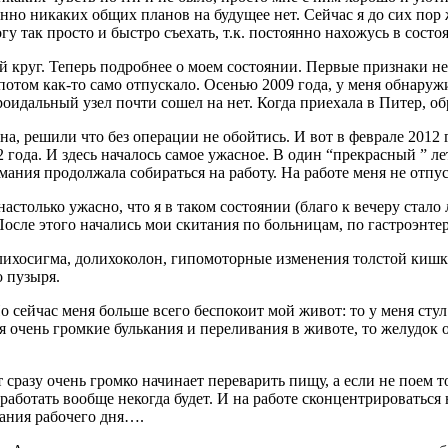
енно никаких общих планов на будущее нет. Сейчас я до сих пор 
у так просто и быстро съехать, т.к. постоянно нахожусь в состо
й круг. Теперь подробнее о моем состоянии. Первые признаки не
 потом как-то само отпускало. Осенью 2009 года, у меня обнару
роидальный узел почти сошел на нет. Когда приехала в Питер, об
ина, решили что без операции не обойтись. И вот в феврале 201
года. И здесь началось самое ужасное. В один “прекрасный ” ле
нимания продолжала собираться на работу. На работе меня не отпу
столько ужасно, что я в таком состоянии (благо к вечеру стало
 После этого начались мои скитания по больницам, по гастроэнт
лихосигма, долихоколон, гипомоторные изменения толстой кишк
 пузыря.
Но сейчас меня больше всего беспокоит мой живот: то у меня стул
ся очень громкие булькания и переливания в животе, то желудок
 сразу очень громко начинает переварить пищу, а если не поем т
гда работать вообще некогда будет. И на работе сконцентрироватьс
чания рабочего дня….