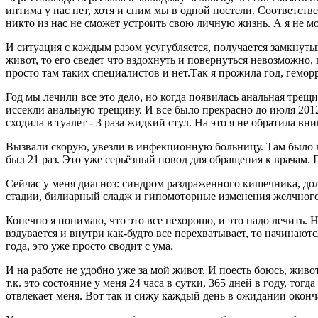
интима у нас нет, хотя и спим мы в одной постели. Соответств
никто из нас не сможет устроить свою личную жизнь. А я не мог
И ситуация с каждым разом усугубляется, получается замкнуты
живот, то его сведет что вздохнуть и повернуться невозможно,
просто там таких специалистов и нет.Так я прожила год, гемор
Год мы лечили все это дело, но когда появилась анальная трещ
иссекли анальную трещину. И все было прекрасно до июля 2012 
сходила в туалет - 3 раза жидкий стул. На это я не обратила в
Вызвали скорую, увезли в инфекционную больницу. Там было на
был 21 раз. Это уже серьёзный повод для обращения к врачам.
Сейчас у меня диагноз: синдром раздраженного кишечника, до
стадии, билиарный сладж и гипомоторные изменения желчного
Конечно я понимаю, что это все нехорошо, и это надо лечить. 
вздувается и внутри как-будто все перехватывает, то начинают
года, это уже просто сводит с ума.
И на работе не удобно уже за мой живот. И поесть боюсь, живот
т.к. это состояние у меня 24 часа в сутки, 365 дней в году, то
отвлекает меня. Вот так и сижу каждый день в ожидании окон