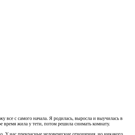
жу все с самого начала. Я родилась, выросла и выучилась в
ое время жила у тети, потом решила снимать комнату.
но. У нас прекрасные человеческие отношения, но никакого