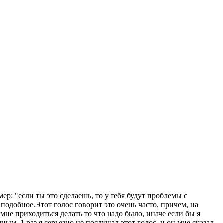
мер: "если ты это сделаешь, то у тебя будут проблемы с
 подобное.Этот голос говорит это очень часто, причем, на
 мне приходиться делать то что надо было, иначе если бы я
ым. 1 раз я серьезно не послушал этот голос, и он мне сказал