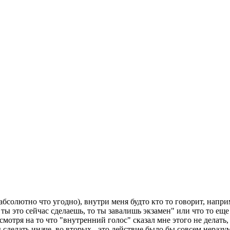
 абсолютно что угодно), внутри меня будто кто то говорит, напри
ты это сейчас сделаешь, то ты завалишь экзамен" или что то еще
мотря на то что "внутренний голос" сказал мне этого не делать,
делать иначе, во вторых - это действие было бы совсем неразумн