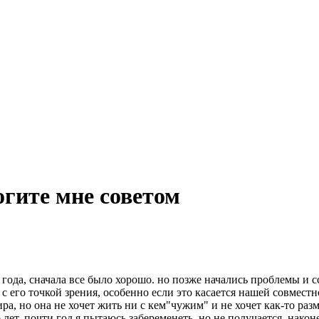
гите мне советом
года, сначала все было хорошо. но позже начались проблемы и сс
а с его точкой зрения, особенно если это касается нашей совмес
тира, но она не хочет жить ни с кем"чужим" и не хочет как-то ра
 лет, почти год я пытаюсь забеременеть, но не получается. након