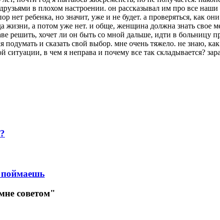
друзьями в плохом настроении. он рассказывал им про все наши 
ор нет ребенка, но значит, уже и не будет. а проверяться, как они
жизни, а потом уже нет. и обще, женщина должна знать свое место
аве решить, хочет ли он быть со мной дальше, идти в больницу про
я подумать и сказать свой выбор. мне очень тяжело. не знаю, как
й ситуации, в чем я неправа и почему все так складывается? зара
м?
е поймаешь
мне советом"