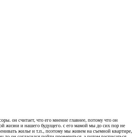
оры. он считает, что его мнение главнее, потому что он
тной жизни и нашего будущего. с его мамой мы до сих пор не
зменивать жилье и т.п., поэтому мы живем на съемной квартире,
ец-то он согласился пойти провериться, а потом расписаться,