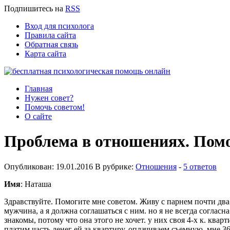
Подпишитесь
на
RSS
Вход для психолога
Правила сайта
Обратная связь
Карта сайта
Главная
Нужен совет?
Помочь советом!
О сайте
Проблема в отношениях. Помо
Опубликован: 19.01.2016 В рубрике:
Отношения
-
5 ответов
Имя
: Наташа
Здравствуйте. Помогите мне советом. Живу с парнем почти два 
мужчина, а я должна соглашаться с ним. но я не всегда согласн
знакомы, потому что она этого не хочет. у них своя 4-х к. квар
платим часть денег ей за квартиру, оплачиваем съемную. мне 36