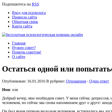
Подпишитесь
на
RSS
Вход для психолога
Правила сайта
Обратная связь
Карта сайта
Главная
Нужен совет?
Помочь советом!
О сайте
Остаться одной или попытать
Опубликован: 16.01.2016 В рубрике:
Отношения
-
Один ответ
Имя
: оля
Добрый вечер, мне необходим совет. У меня сейчас депрессия, н
человеком, но сейчас мы снова напоминаем друг о друге: заход
Он был моим первым молодым человеком, встречались мы достат