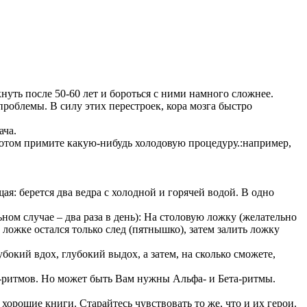
кнуть после 50-60 лет и бороться с ними намного сложнее.
роблемы. В силу этих перестроек, кора мозга быстро
ача.
 потом примите какую-нибудь холодовую процедуру.:например,
: берется два ведра с холодной и горячей водой. В одно
ном случае – два раза в день): На столовую ложку (желательно
а ложке остался только след (пятнышко), затем залить ложку
окий вдох, глубокий выдох, а затем, на сколько сможете,
а-ритмов. Но может быть Вам нужны Альфа- и Бета-ритмы.
орошие книги. Старайтесь чувствовать то же, что и их герои.