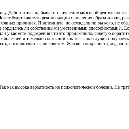
могу. Действительно, бывают нарушение мозговой деятельности.
. Может будут какие-то рекомендации изменения образа жизни, 
 духовных причинах. Припомните: не осуждали ли вы кого, не о
е гордились ли собственными умственными способностями?.. Ест
 у вас есть подозрения что это происходило, советую обратить
 болезней и тяжелый состояний как тела так и души, получаемы
ать, воспользоваться ли советом. Желаю вам крепости, мудрости
ак как высока вероятность не психологической болезни. Не трать