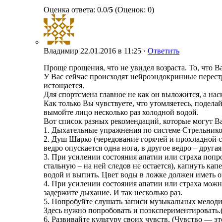
Оценка ответа: 0.0/
5
(Оценок: 0)
Владимир
22.01.2016 в 11:25 ·
Ответить
Проще прощения, что не увидел возраста. То, что В
У Вас сейчас происходят нейроэндокринные перестр
истощается.
Для спортсмена главное не как он выложится, а наск
Как только Вы чувствуете, что утомляетесь, подел
вымойте лицо несколько раз холодной водой.
Вот список разных рекомендаций, которые могут В
1. Дыхательные упражнения по системе Стрельнико
2. Душ Шарко (чередование горячей и прохладной с
ведро опускается одна нога, в другое ведро – другая
3. При усилении состояния апатии или страха попро
стальную – на ней следов не остается), капнуть кап
водой и выпить. Цвет воды в ложке должен иметь о
4. При усилении состояния апатии или страха можн
задержите дыхание. И так несколько раз.
5. Попробуйте слушать записи музыкальных мелоди
Здесь нужно попробовать и поэкспериментировать.
6. Развивайте культуру своих чувств. (Чувство — э