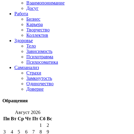
Взаимопонимание
Досуг
Работа
Бизнес
Карьера
Творчество
Коллектив
Здоровье
Тело
Зависимость
Психотравма
Психосоматика
Самоанализ
Страхи
Замкнутость
Одиночество
Доверие
Обращения
Август 2026
Пн
Вт
Ср
Чт
Пт
Сб
Вс
1
2
3
4
5
6
7
8
9