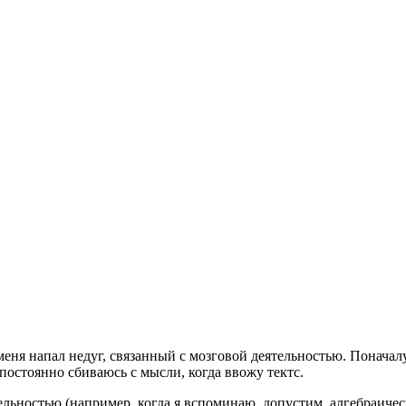
 меня напал недуг, связанный с мозговой деятельностью. Понача
постоянно сбиваюсь с мысли, когда ввожу тектс.
льностью (например, когда я вспоминаю, допустим, алгебраичес