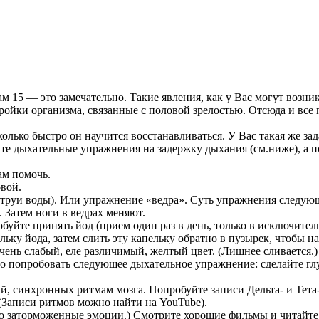
ам 15 — это замечательно. Такие явления, как у Вас могут возни
ойки организма, связанные с половой зрелостью. Отсюда и все п
олько быстро он научится восстанавливаться. У Вас такая же зад
айте дыхательные упражнения на задержку дыхания (см.ниже), а
ам помочь.
вой.
труи воды). Или упражнение «ведра». Суть упражнения следующая
. Затем ноги в ведрах меняют.
буйте принять йод (прием один раз в день, только в исключитель
ельку йода, затем слить эту капельку обратно в пузырек, чтобы н
чень слабый, еле различимый, желтый цвет. (Лишнее сливается.)
о попробовать следующее дыхательное упражнение: сделайте глуб
й, синхронных ритмам мозга. Попробуйте записи Дельта- и Тет
(Записи ритмов можно найти на YouTube).
то заторможенные эмоции.) Смотрите хорошие фильмы и читайте х