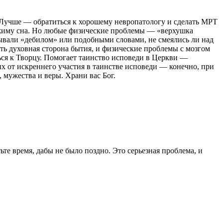
 Лучше — обратиться к хорошему невропатологу и сделать МРТ
режиму сна. Но любые физические проблемы — «верхушка
бзывали «дебилом» или подобными словами, не смеялись ли над
ь духовная сторона бытия, и физические проблемы с мозгом
ся к Творцу. Помогает таинство исповеди в Церкви —
х от искреннего участия в таинстве исповеди — конечно, при
, мужества и веры. Храни вас Бог.
те время, дабы не было поздно. Это серьезная проблема, и