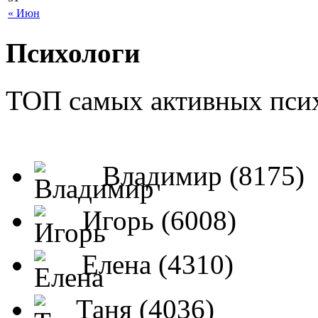
« Июн
Психологи
ТОП самых активных псих
Владимир (8175)
Игорь (6008)
Елена (4310)
Таня (4036)