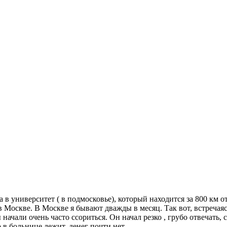
а в университет ( в подмосковье), который находится за 800 км о
в Москве. В Москве я бывают дважды в месяц. Так вот, встречая
начали очень часто ссориться. Он начал резко , грубо отвечать, 
 в больнице лежит, денег почти нет.