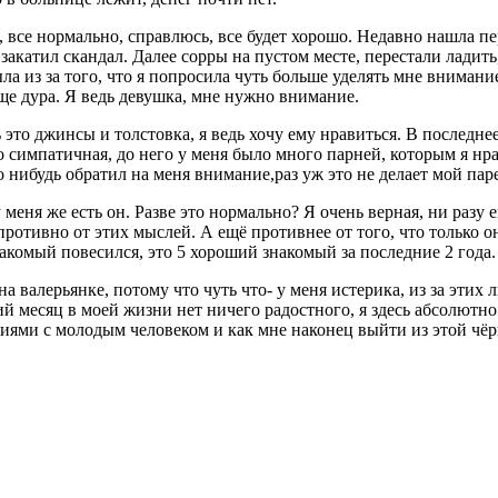
л, все нормально, справлюсь, все будет хорошо. Недавно нашла п
е закатил скандал. Далее сорры на пустом месте, перестали лади
ла из за того, что я попросила чуть больше уделять мне внимание
бще дура. Я ведь девушка, мне нужно внимание.
это джинсы и толстовка, я ведь хочу ему нравиться. В последнее 
 симпатичная, до него у меня было много парней, которым я нрав
о нибудь обратил на меня внимание,раз уж это не делает мой пар
у меня же есть он. Разве это нормально? Я очень верная, ни раз
ротивно от этих мыслей. А ещё противнее от того, что только он 
накомый повесился, это 5 хороший знакомый за последние 2 года.
на валерьянке, потому что чуть что- у меня истерика, из за этих
ий месяц в моей жизни нет ничего радостного, я здесь абсолютно 
иями с молодым человеком и как мне наконец выйти из этой чё