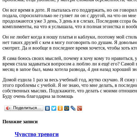
Он все время в доте. Я пыталась его поддержать, но он говори
подала, спросилатолько не гуляет ли он с другой, на что он мн
продолжаются уже 3 день, 3 день я в слезах. Последняя ссора бы
комплименты, на что я услышала, что я полная эгоистка и воо
Он не любит когда я ношу платья и каблуки, поэтому мой стиль 
нет таких друзей с кем я могу поговорить по душам. Я довольно
смотрит. Да и вообще в последнее время хочется, чтобы хоть кт
Я сама боюсь своих мыслей, почему я хочу кому то нравиться, 
время стала задаваться вопросом а люблю ли я ещё его? Самой п
месяц в запое был, мама хотела развода, 4 дня назад хороший з
Домой ездила 1 раз за весь учебный год, жутко скучаю. Я сижу 
этого проблемы с учебой. Я не знаю, что мне делать, в последн
собственных мыслях. Подскажите, что делать с моими отношен
Буду очень благодарна за помощь
Поделиться…
Похожие записи
Чувство тревоги