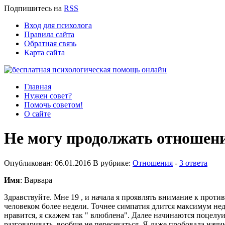
Подпишитесь
на
RSS
Вход для психолога
Правила сайта
Обратная связь
Карта сайта
Главная
Нужен совет?
Помочь советом!
О сайте
Не могу продолжать отношен
Опубликован: 06.01.2016 В рубрике:
Отношения
-
3 ответа
Имя
: Варвара
Здравствуйте. Мне 19 , и начала я проявлять внимание к проти
человеком более недели. Точнее симпатия длится максимум нед
нравится, я скажем так " влюблена". Далее начинаются поцелуи,
разговаривать, вообще не пересекаться. Я даже пробовала начи