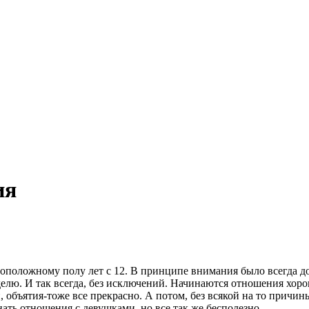
ия
воположному полу лет с 12. В принципе внимания было всегда дос
елю. И так всегда, без исключений. Начинаются отношения хорош
 объятия-тоже все прекрасно. А потом, без всякой на то причины
нать отношения с девушками, но все так же бесполезно.