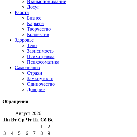
Взаимопонимание
Досуг
Работа
Бизнес
Карьера
Творчество
Коллектив
Здоровье
Тело
Зависимость
Психотравма
Психосоматика
Самоанализ
Страхи
Замкнутость
Одиночество
Доверие
Обращения
Август 2026
Пн
Вт
Ср
Чт
Пт
Сб
Вс
1
2
3
4
5
6
7
8
9