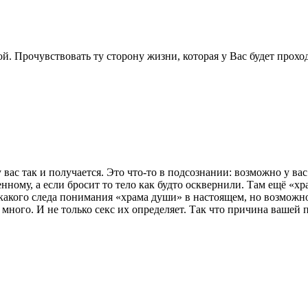
й. Прочувствовать ту сторону жизни, которая у Вас будет прохо
у вас так и получается. Это что-то в подсознании: возможно у ва
ому, а если бросит то тело как будто осквернили. Там ещё «хра
икакого следа понимания «храма души» в настоящем, но возможн
ного. И не только секс их определяет. Так что причина вашей 