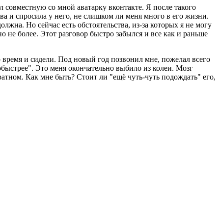
вил совместную со мной аватарку вконтакте. Я после такого
а и спросила у него, не слишком ли меня много в его жизни.
лжна. Но сейчас есть обстоятельства, из-за которых я не могу
но не более. Этот разговор быстро забылся и все как и раньше
 то время и сидели. Под новый год позвонил мне, пожелал всего
обыстрее". Это меня окончательно выбило из колеи. Мозг
ратном. Как мне быть? Стоит ли "ещё чуть-чуть подождать" его,