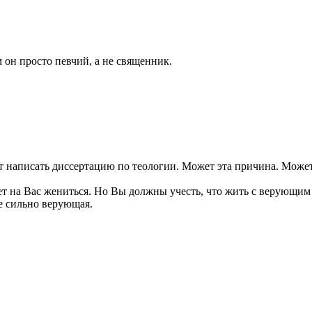
м он просто певчий, а не священник.
чет написать диссертацию по теологии. Может эта причина. Мож
чет на Вас жениться. Но Вы должны учесть, что жить с верующим
е сильно верующая.