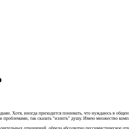
о
ьми. Хотя, иногда приходится понимать, что нуждаюсь в общени
и проблемами, так сказать "излить" душу. Имею множество комп
учительных отношений, обрела абсолютно пессимистическое отно