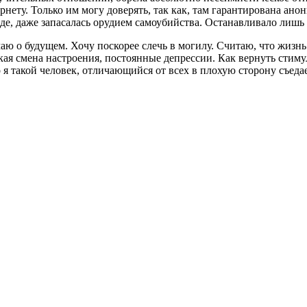
нету. Только им могу доверять, так как, там гарантирована ано
де, даже запасалась орудием самоубийства. Останавливало лишь 
умаю о будущем. Хочу поскорее слечь в могилу. Считаю, что жиз
ая смена настроения, постоянные депрессии. Как вернуть стимул
 я такой человек, отличающийся от всех в плохую сторону съеда