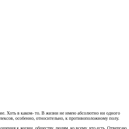
е. Хоть в каком- то. В жизни не имею абсолютно ни одного
лексов, особенно, относительно, к противоположному полу.
шения к жизни, обществу, людям, ко всему, что есть. Отвергаю