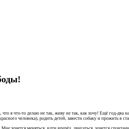
боды!
 что я что-то делаю не так, живу не так, как хочу! Ещё год-два н
красного человека), родить детей, завести собаку и прожить в ст
. Мне хочется меняться, идти вперёд, двигаться, хочется спонта