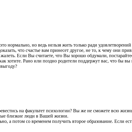
это нормально, но ведь нельзя жить только ради удовлетворени
оказать, что счастье вам принесет другое, не то, к чему они п
те жалеть. Если Вы считаете, что Вы хорошо обдумали, постарайте
 как хотите. Рано или поздно родители поддержут вас, что бы в
 выгоду?
ревестись на факультет психологии? Вы же не сможете всю жизнь
амые близкие люди в Вашей жизни.
но, а потом со временем получить второе образование. Если есть