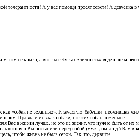
ой толерантности! А у вас помощи просят,совета! А девчёнка в 
 матом не крыла, а вот вы себя как «личность» ведете не корект
х как «собак не резанных». И зачастую, бабушка, прожившая жиз
нером. Правда и их «как собак», но этих собак поменьше.
ля Вас в жизни лучше, но это не значит, что нужно быть от их 
цель которую Вы поставили перед собой (муж, дом и т.д.) Вам вр
ль, чтобы жизнь не была серой. Так что, дерзайте.