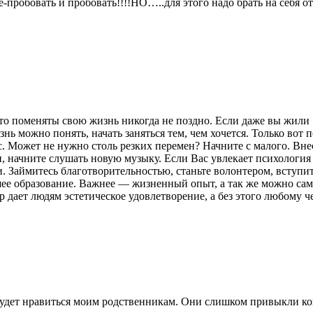
е-пробовать и пробовать!!!!НО…..для этого надо брать на себя о
то поменяты свою жизнь никогда не поздно. Если даже вы жили «
 можно понять, начать заняться тем, чем хочется. Только вот п
ас. Может не нужно столь резких перемен? Начните с малого. Вн
би, начните слушать новую музыку. Если Вас увлекает психологи
Займитесь благотворительностью, станьте волонтером, вступит
шее образование. Важнее — жизненный опыт, а так же можно само
 дает людям эстетическое удовлетворение, а без этого любому ч
е будет нравиться моим родственникам. Они слишком привыкли ко