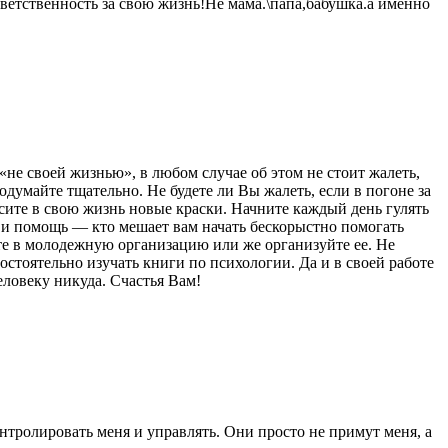
тветственность за свою жизнь!Не мама.\папа,бабушка.а именно
не своей жизнью», в любом случае об этом не стоит жалеть,
одумайте тщательно. Не будете ли Вы жалеть, если в погоне за
есите в свою жизнь новые краски. Начните каждый день гулять
я и помощь — кто мешает вам начать бескорыстно помогать
е в молодежную организацию или же организуйте ее. Не
стоятельно изучать книги по психологии. Да и в своей работе
еловеку никуда. Счастья Вам!
нтролировать меня и управлять. Они просто не примут меня, а