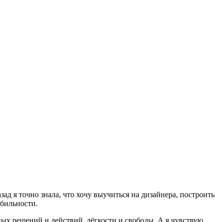
азад я точно знала, что хочу выучиться на дизайнера, построить
абильности.
нных решений и действий, лёгкости и свободы. А я чувствую