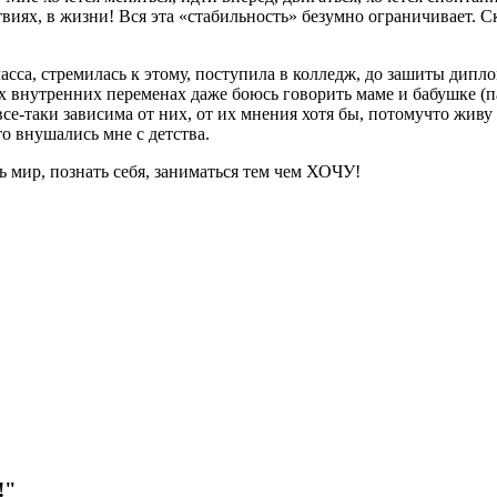
виях, в жизни! Вся эта «стабильность» безумно ограничивает. Ску
асса, стремилась к этому, поступила в колледж, до зашиты дипло
их внутренних переменах даже боюсь говорить маме и бабушке (
все-таки зависима от них, от их мнения хотя бы, потомучто живу
то внушались мне с детства.
ь мир, познать себя, заниматься тем чем ХОЧУ!
!"