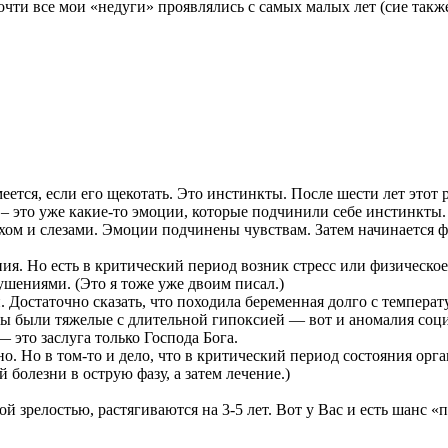
чти все мои «недуги» проявлялись с самых малых лет (сие также 
меется, если его щекотать. Это инстинкты. После шести лет этот 
а – это уже какие-то эмоции, которые подчинили себе инстинкты
ехом и слезами. Эмоции подчинены чувствам. Затем начинается 
ия. Но есть в критический период возник стресс или физическо
ушениями. (Это я тоже уже двоим писал.)
 Достаточно сказать, что походила беременная долго с температ
ы были тяжелые с длительной гипоксией — вот и аномалия соци
 это заслуга только Господа Бога.
о. Но в том-то и дело, что в критический период состояния орга
болезни в острую фазу, а затем лечение.)
 зрелостью, растягиваются на 3-5 лет. Вот у Вас и есть шанс «п