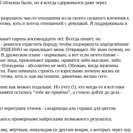
 Соблазны были, но я всегда сдерживался даже через
 разрушить чьи-то отношения из-за своего сильного влечения к
 этому, хоть и хотела отношений с девушкой. Я поддерживала и
ивает парень восемнадцати лет. Всегда пишет, на
к - решился отрастить бороду, чтобы подчеркнуть определённые
СОВЕРШЕННО не привлекает меня. Отвращает. Не знаю почему, но
 дружеском плане - нормально, а вот если нечто ближе -
ные лица, привлекают шрамы, нравятся либо высокие, либо
ые (блондины - абсолютно не моё). Обожаю, когда мужчина
-ти. Рано начинать строить со взрослыми личную жизнь не
ова, хоть и, как вы поняли, давненько желаю сего.
ие как можно подальше. Но учту (!), что когда-то я всё-таки
мяти осталось "тебе же приятно", а стоило дойти до дела -
из черепушек птичек - сахарницы иль горшки для цветов.
имаюсь примерными набросками возможного результата.
му, мёртвым, инвалидам (и другим вещам, о которых через чур