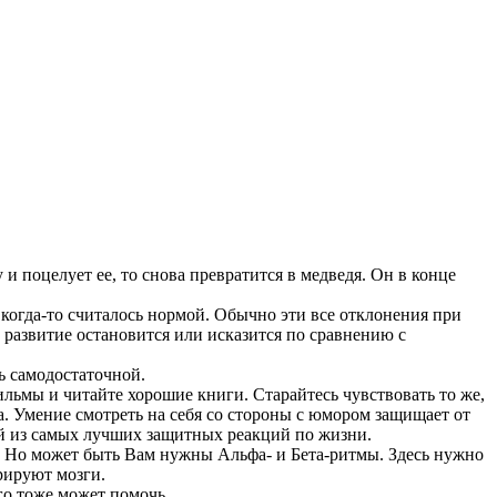
и поцелует ее, то снова превратится в медведя. Он в конце
 когда-то считалось нормой. Обычно эти все отклонения при
 развитие остановится или исказится по сравнению с
ть самодостаточной.
льмы и читайте хорошие книги. Старайтесь чувствовать то же,
. Умение смотреть на себя со стороны с юмором защищает от
ой из самых лучших защитных реакций по жизни.
. Но может быть Вам нужны Альфа- и Бета-ритмы. Здесь нужно
рируют мозги.
го тоже может помочь.