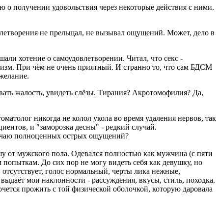
 о получении удовольствия через некоторые действия с ними.
довлетворения не прельщал, не вызывал ощущений. Может, дело в
али хотение о самоудовлетворении. Читал, что секс -
охизм. При чём не очень приятный. И странно то, что сам БДСМ
 желание.
вать жалость, увидеть слёзы. Тирания? Акротомофилия? Да,
оматолог никогда не колол укола во время удаления нервов, так
иентов, и "заморозка десны" - редкий случай.
олучаю полноценных острых ощущений?
ишу от мужского пола. Одевался полностью как мужчина (с пяти
попыткам. До сих пор не могу видеть себя как девушку, но
в отсутствует, голос нормальный, черты лика нежные,
 выдаёт мои наклонности - рассуждения, вкусы, стиль, походка.
хочется прожить с той физической оболочкой, которую даровала