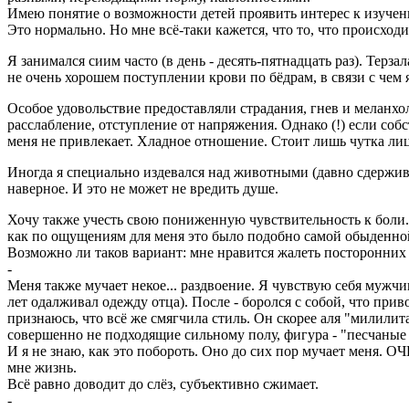
Имею понятие о возможности детей проявить интерес к изучен
Это нормально. Но мне всё-таки кажется, что то, что происходи
Я занимался сиим часто (в день - десять-пятнадцать раз). Тер
не очень хорошем поступлении крови по бёдрам, в связи с чем 
Особое удовольствие предоставляли страдания, гнев и меланхо
расслабление, отступление от напряжения. Однако (!) если соб
меня не привлекает. Хладное отношение. Стоит лишь чутка лиц
Иногда я специально издевался над животными (давно сдержива
наверное. И это не может не вредить душе.
Хочу также учесть свою пониженную чувствительность к боли. О
как по ощущениям для меня это было подобно самой обыденной 
Возможно ли таков вариант: мне нравится жалеть посторонних
-
Меня также мучает некое... раздвоение. Я чувствую себя мужч
лет одалживал одежду отца). После - боролся с собой, что пр
признаюсь, что всё же смягчила стиль. Он скорее аля "милили
совершенно не подходящие сильному полу, фигура - "песчаные ч
И я не знаю, как это побороть. Оно до сих пор мучает меня. 
мне жизнь.
Всё равно доводит до слёз, субъективно сжимает.
-