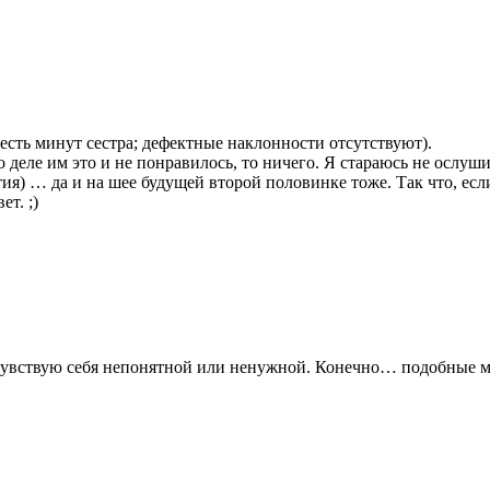
есть минут сестра; дефектные наклонности отсутствуют).
о деле им это и не понравилось, то ничего. Я стараюсь не ослуш
ия) … да и на шее будущей второй половинке тоже. Так что, если
т. ;)
 чувствую себя непонятной или ненужной. Конечно… подобные 