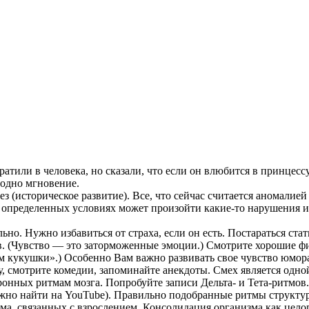
или в человека, но сказали, что если он влюбится в принцессу 
 одно мгновение.
з (историческое развитие). Все, что сейчас считается аномалией
и определенных условиях может произойти какие-то нарушения и
ьно. Нужно избавиться от страха, если он есть. Постараться ста
в. (Чувство — это заторможенные эмоции.) Смотрите хорошие фи
ом кукушки».) Особенно Вам важно развивать свое чувство юмора
, смотрите комедии, запоминайте анекдоты. Смех является одн
онных ритмам мозга. Попробуйте записи Дельта- и Тета-ритмов
жно найти на YouTube). Правильно подобранные ритмы структу
ма, связанных с взрослением. Консолидация организма как цело