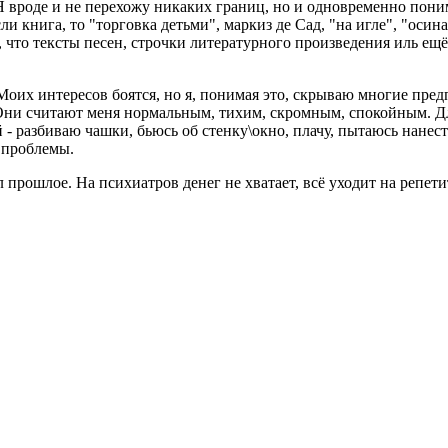
 Я вроде и не перехожу никаких границ, но и одновременно поним
ли книга, то "торговка детьми", маркиз де Сад, "на игле", "оси
, что тексты песен, строчки литературного произведения иль ещё
Моих интересов боятся, но я, понимая это, скрываю многие предп
 Они считают меня нормальным, тихим, скромным, спокойным. Дл
 - разбиваю чашки, бьюсь об стенку\окно, плачу, пытаюсь нанес
 проблемы.
рошлое. На психиатров денег не хватает, всё уходит на репетит