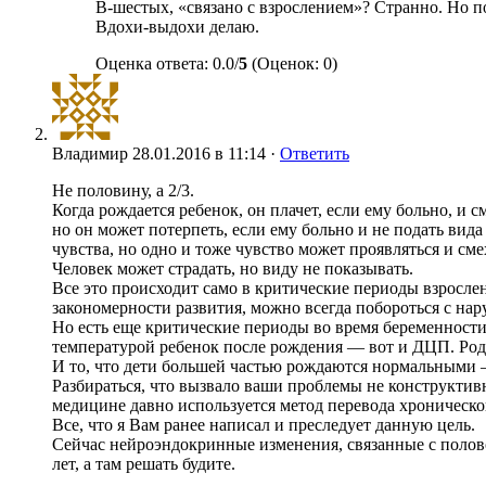
В-шестых, «связано с взрослением»? Странно. Но по
Вдохи-выдохи делаю.
Оценка ответа: 0.0/
5
(Оценок: 0)
Владимир
28.01.2016 в 11:14 ·
Ответить
Не половину, а 2/3.
Когда рождается ребенок, он плачет, если ему больно, и с
но он может потерпеть, если ему больно и не подать вид
чувства, но одно и тоже чувство может проявляться и см
Человек может страдать, но виду не показывать.
Все это происходит само в критические периоды взрослен
закономерности развития, можно всегда побороться с нар
Но есть еще критические периоды во время беременности.
температурой ребенок после рождения — вот и ДЦП. Род
И то, что дети большей частью рождаются нормальными —
Разбираться, что вызвало ваши проблемы не конструктивн
медицине давно используется метод перевода хронической 
Все, что я Вам ранее написал и преследует данную цель.
Сейчас нейроэндокринные изменения, связанные с половой
лет, а там решать будите.