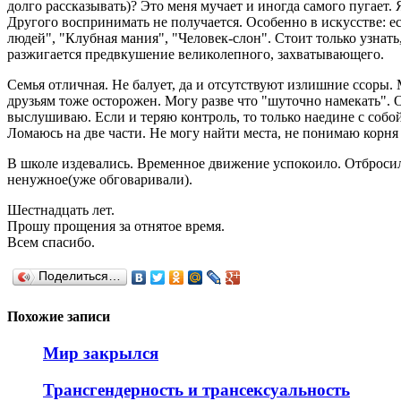
долго рассказывать)? Это меня мучает и иногда самого пугает.
Другого воспринимать не получается. Особенно в искусстве: ес
людей", "Клубная мания", "Человек-слон". Стоит только узнать
разжигается предвкушение великолепного, захватывающего.
Семья отличная. Не балует, да и отсутствуют излишние ссоры. 
друзьям тоже осторожен. Могу разве что "шуточно намекать".
выслушиваю. Если и теряю контроль, то только наедине с собой
Ломаюсь на две части. Не могу найти места, не понимаю корня
В школе издевались. Временное движение успокоило. Отбросил п
ненужное(уже обговаривали).
Шестнадцать лет.
Прошу прощения за отнятое время.
Всем спасибо.
Поделиться…
Похожие записи
Мир закрылся
Трансгендерность и трансексуальность