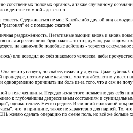
ию собственных половых органов, а также случайному осознанию
ло в детстве со мной - дефектно.
зала совесть. Сдерживаться не мог. Какой-либо другой вид самоу
я "разгонял" её с помощью сжатия?
личная раздражённость. Негативные эмоции вновь и вновь повыш
ственная агрессия лишь будоражит... то это, думаю, уже садомаз
езреть на какие-либо подобные действия - теряется сексуальное
юсь) или доводил до слёз знакомого человека, дабы прочувство
на не отсутствует, но слабее, нежели у других. Даже зубная. Ст
процедуре, поэтому мне казалось, мол так абсолютно у всех пац
 и одновременно причинять им боль из-за того, что я сам не п
иной в теле женщины. Нередко из-за этого незаметно для себя п
иводило к глубочайшим депрессивным состояниям и суицидальным 
тари", однако теплее. Нечто среднее. Излишний волосяной покро
асы", что, в принципе, также не характерно для парней. То, что
ОЧЕНЬ желаю сделать операцию по смене пола, но всё же больше 