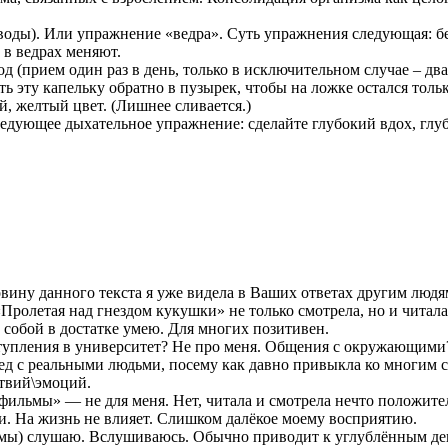
оды). Или упражнение «ведра». Суть упражнения следующая: бер
и в ведрах меняют.
 (прием один раз в день, только в исключительном случае – два
ить эту капельку обратно в пузырек, чтобы на ложке остался тол
, желтый цвет. (Лишнее сливается.)
дующее дыхательное упражнение: сделайте глубокий вдох, глубо
вину данного текста я уже видела в Ваших ответах другим людя
Пролетая над гнездом кукушки» не только смотрела, но и читала
с собой в достатке умею. Для многих позитивен.
ступления в университет? Не про меня. Общения с окружающими?
сед с реальными людьми, посему как давно привыкла ко многим 
твий\эмоций.
, фильмы» — не для меня. Нет, читала и смотрела нечто положи
ии. На жизнь не влияет. Слишком далёкое моему восприятию.
итмы) слушаю. Вслушиваюсь. Обычно приводит к углублённым д