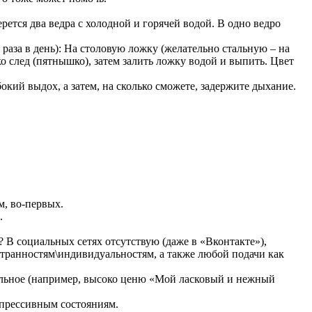
ется два ведра с холодной и горячей водой. В одно ведро
 раза в день): На столовую ложку (желательно стальную – на
ько след (пятнышко), затем залить ложку водой и выпить. Цвет
кий выдох, а затем, на сколько сможете, задержите дыхание.
м, во-первых.
.
 В социальных сетях отсутствую (даже в «Вконтакте»),
странностям\индивидуальностям, а также любой подачи как
тельное (например, высоко ценю «Мой ласковый и нежный
епрессивным состояниям.