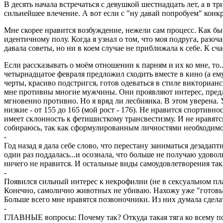
В десять начала встречаться с девушкой шестнадцать лет, а в 
сильнейшее влечение. А вот если с "ну давай попробуем" конкр
Мне скорее нравится возбуждение, нежели сам процесс. Как бы 
идентичному полу. Когда я узнал о том, что моя подруга, разоч
давала советы, но ни в коем случае не приближала к себе. К сч
Если рассказывать о моём отношении к парням и их ко мне, то.
четырнадцатое февраля предложил сходить вместе в кино (а ему
черты, красиво подстригся, готов одеваться в стиле викториа
мне противны многие мужчины. Они проявляют интерес, предлаг
мгновенно противно. Но я вряд ли лесбиянка. В этом уверена
низкие - от 155 до 165 (мой рост - 176). Не нравится спорти
имеет склонность к фетишисткому трансвестизму. И не нравятс
собираюсь, так как сформулированным личностями необходимо у
-
Год назад я дала себе слово, что перестану заниматься дезадап
один раз поддалась...и осознала, что больше не получаю удово
ничего не нравится. И остальные виды самоудовлетворения такж
-
Появился сильный интерес к некрофилии (не в сексуальном пла
Конечно, самолично животных не убиваю. Нахожу уже "готовы
Больше всего мне нравятся позвоночники. Из них думала сдела
-
ГЛАВНЫЕ вопросы: Почему так? Откуда такая тяга ко всему по