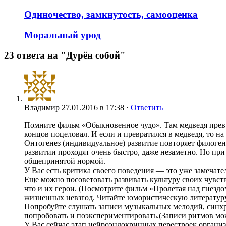
Одиночество, замкнутость, самооценка
Моральный урод
23 ответа на "Дурён собой"
Владимир
27.01.2016 в 17:38 ·
Ответить
Помните фильм «Обыкновенное чудо». Там медведя преврат
концов поцеловал. И если и превратился в медведя, то на
Онтогенез (индивидуальное) развитие повторяет филогене
развитии проходят очень быстро, даже незаметно. Но пр
общепринятой нормой.
У Вас есть критика своего поведения — это уже замечател
Еще можно посоветовать развивать культуру своих чувст
что и их герои. (Посмотрите фильм «Пролетая над гнезд
жизненных невзгод. Читайте юмористическую литературу
Попробуйте слушать записи музыкальных мелодий, синхр
попробовать и поэкспериментировать.(Записи ритмов мо
У Вас сейчас этап нейроэндокринных перестроек организ