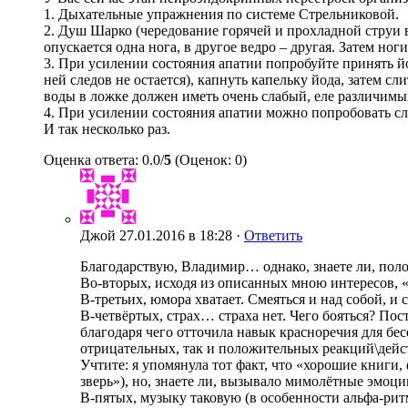
1. Дыхательные упражнения по системе Стрельниковой.
2. Душ Шарко (чередование горячей и прохладной струи в
опускается одна нога, в другое ведро – другая. Затем ног
3. При усилении состояния апатии попробуйте принять йод
ней следов не остается), капнуть капельку йода, затем сл
воды в ложке должен иметь очень слабый, еле различимый
4. При усилении состояния апатии можно попробовать сле
И так несколько раз.
Оценка ответа: 0.0/
5
(Оценок: 0)
Джой
27.01.2016 в 18:28 ·
Ответить
Благодарствую, Владимир… однако, знаете ли, поло
Во-вторых, исходя из описанных мною интересов, «
В-третьих, юмора хватает. Смеяться и над собой, и 
В-четвёртых, страх… страха нет. Чего бояться? По
благодаря чего отточила навык красноречия для бе
отрицательных, так и положительных реакций\дейс
Учтите: я упомянула тот факт, что «хорошие книги
зверь»), но, знаете ли, вызывало мимолётные эмоц
В-пятых, музыку таковую (в особенности альфа-р