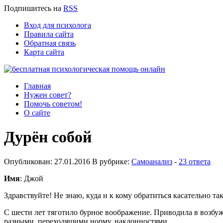
Подпишитесь
на
RSS
Вход для психолога
Правила сайта
Обратная связь
Карта сайта
Главная
Нужен совет?
Помочь советом!
О сайте
Дурён собой
Опубликован: 27.01.2016 В рубрике:
Самоанализ
-
23 ответа
Имя
: Джой
Здравствуйте! Не знаю, куда и к кому обратиться касательно т
С шести лет тяготило бурное воображение. Приводила в возбуж
разными, переходящими норму, наклонностями.