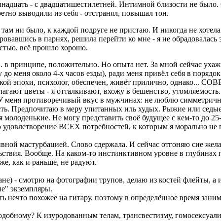
тринадцать - с двадцатишестилетней. Интимной близости не было.
етно выводили из себя - отстранял, повышал тон.
там ни было, к каждой подруге не пристаю. И никогда не хотела
аровавшись в парнях, решила перейти ко мне - я не обрадовалась
астью, всё прошло хорошо.
.. в принципе, положительно. Но опыта нет. За мной сейчас ухаж
 до меня около 4-х часов езды), ради меня привёл себя в порядо
нской эпохи, психолог, обеспечен, живёт прилично, однако... 
ают цветы - я отталкивают, вхожу в бешенство, утомляемость. В
. У меня противоречивый вкус в мужчинах: не люблю симметрич
вность. Предпочитаю в меру упитанных иль худых. Рыжие или сед
я молоденькие. Не могу представить своё будущее с кем-то до 25
довлетворение ВСЕХ потребностей, к которым я морально не гот
тивной мастурбацией. Слово сдержала. И сейчас отгоняю сие желан
льствия. Вообще. На каком-то инстинктивном уровне в глубинах па
е, как и раньше, не радуют.
не) - смотрю на фотографии трупов, делаю из костей флейты, а 
е" экземпляры.
ть нечто похожее на гитару, поэтому в определённое время зан
добному? К изуродованным телам, трансвестизму, гомосексуализ