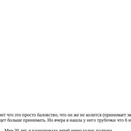
т что это просто баловство, что он же не колится (принимает эк
дет больше принимать. Но вчера я нашла у него трубочки что б н
... Мне 30 лет, я планировала детей через годик-полтора