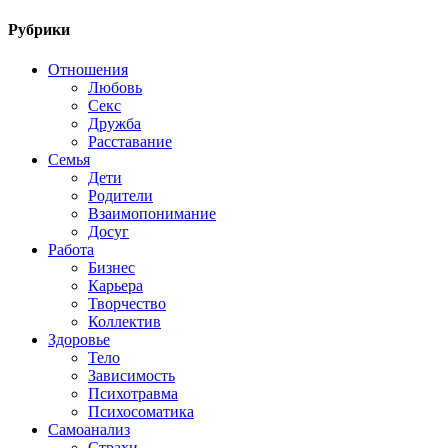
Рубрики
Отношения
Любовь
Секс
Дружба
Расставание
Семья
Дети
Родители
Взаимопонимание
Досуг
Работа
Бизнес
Карьера
Творчество
Коллектив
Здоровье
Тело
Зависимость
Психотравма
Психосоматика
Самоанализ
Страхи