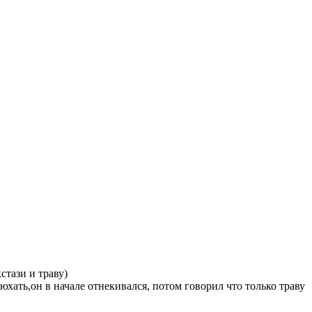
стази и траву)
юхать,он в начале отнекивался, потом говорил что только траву