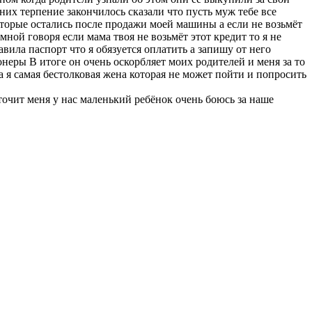
 них терпение закончилось сказали что пусть муж тебе все
оторые остались после продажи моей машины а если не возьмёт
ной говоря если мама твоя не возьмёт этот кредит то я не
авила паспорт что я обязуется оплатить а запишу от него
онеры В итоге он очень оскорбляет моих родителей и меня за то
 я самая бестолковая жена которая не может пойти и попросить
 точит меня у нас маленький ребёнок очень боюсь за наше