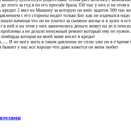
до этого за год я по его просьбе брала 350 тыс у них и на этом к
ь кредит 2 мил на Машину за которую он внёс задаток 500 тыс к
авлением с его стороны видит только Бог как он издевался надо м
зошло начиная что он не платил за сьемное жилье и в залог я ост
 в ней и на этом у них закончились деньги живут на зп и пенси
е проблемы а не делали ненужный ремонт который ему не нужен а
 ломбарда которая на моей маме висит в кредит
...... И не могу жить в таком давлении не сплю уже он в е время
м бывает у нас все хорошо что даже кажется он меня любит
дителями