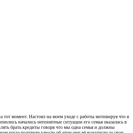
а тот момент. Настоял на моем уходе с работы мотивируя что я
женились начались непонятные ситуации его семья оказалась в
влять брать кредиты говоря что мы одна семья и должны
ом когда родители узнали об этом они её выкупили за свои