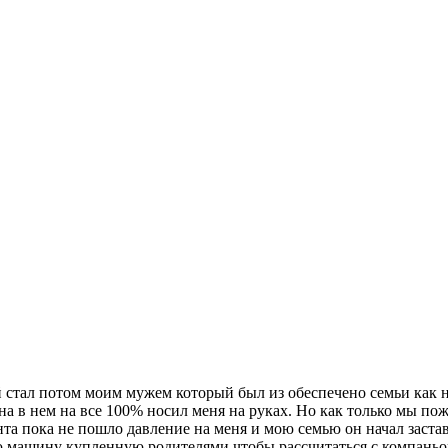
й стал потом моим мужем который был из обеспечено семьи как н
на в нем на все 100% носил меня на руках. Но как только мы по
нта пока не пошло давление на меня и мою семью он начал заста
ю машину купленную родителями чтобы рассчитаться с компаньон