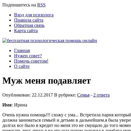
Подпишитесь
на
RSS
Вход для психолога
Правила сайта
Обратная связь
Карта сайта
Главная
Нужен совет?
Помочь советом!
О сайте
Муж меня подавляет
Опубликован: 22.12.2017 В рубрике:
Семья
-
2 ответа
Имя
: Ирина
Очень нужна помощь!!! схожу с ума... Встретила парня которы
должна заниматься семьей и детьми в дальнейшем.я была увере
долгах все было в кредит но меня это не смущало до того моме
помогать друг другу я на это шла потом заложил в ломбард мо