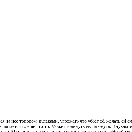
ся на нее топором, кулаками, угрожать что убьет её, желать ей с
ть пытается то еще что-то. Может толкнуть её, плюнуть. Внукам за
дала. Мать никак не реагирует, может просто сказать: «Не обраща