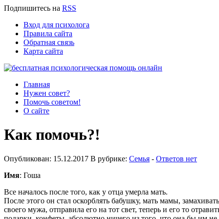
Подпишитесь
на
RSS
Вход для психолога
Правила сайта
Обратная связь
Карта сайта
Главная
Нужен совет?
Помочь советом!
О сайте
Как помочь?!
Опубликован: 15.12.2017 В рубрике:
Семья
-
Ответов нет
Имя
: Гоша
Все началось после того, как у отца умерла мать.
После этого он стал оскорблять бабушку, мать мамы, замахивать
своего мужа, отправила его на тот свет, теперь и его то отрави
подарки, конфеты, абсолютно ничего из того, что она бы им не 