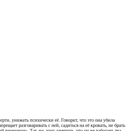
мерти, унижать психически её. Говорит, что это она убила
прещает разговаривать с ней, садиться на её кровать, не брать
й внимания». Так же, хочу заметить, что он не работает два