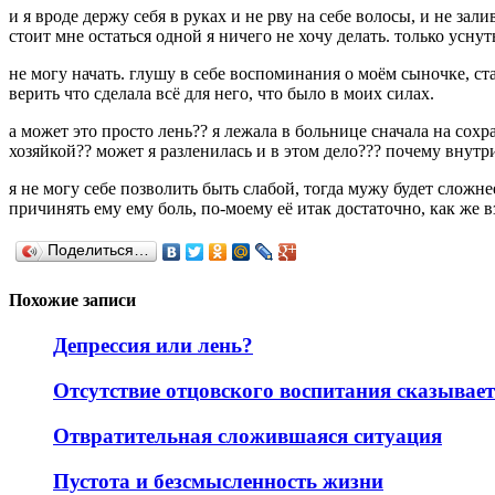
и я вроде держу себя в руках и не рву на себе волосы, и не за
стоит мне остаться одной я ничего не хочу делать. только уснут
не могу начать. глушу в себе воспоминания о моём сыночке, ста
верить что сделала всё для него, что было в моих силах.
а может это просто лень?? я лежала в больнице сначала на сохр
хозяйкой?? может я разленилась и в этом дело??? почему внутр
я не могу себе позволить быть слабой, тогда мужу будет сложнее
причинять ему ему боль, по-моему её итак достаточно, как же в
Поделиться…
Похожие записи
Депрессия или лень?
Отсутствие отцовского воспитания сказывае
Отвратительная сложившаяся ситуация
Пустота и безсмысленность жизни