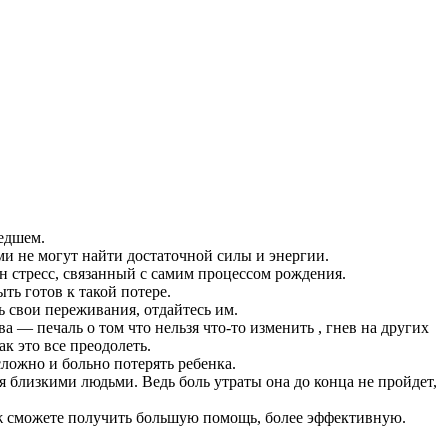
едшем.
ми не могут найти достаточной силы и энергии.
н стресс, связанный с самим процессом рождения.
ть готов к такой потере.
 свои переживания, отдайтесь им.
ва — печаль о том что нельзя что-то изменить , гнев на других
ак это все преодолеть.
 сложно и больно потерять ребенка.
я близкими людьми. Ведь боль утраты она до конца не пройдет,
уж сможете получить большую помощь, более эффективную.