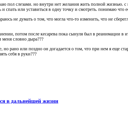
ливаю пол слезами. но внутри нет желания жить полной жизнью. с
ь и спать или уставиться в одну точку и смотреть. понимаю что ес
раюсь не думать о том, что могла что-то изменить, что не сберег
анении, потом после кесарева пока сынуля был в реанимации в ит
и меня словно дыра???
, но рано или поздно он догадается о том, что при нем я еще стар
зять себя в руки???
тся в дальнейшей жизни