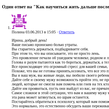
Один ответ на "Как научиться жить дальше посл
Полина
03.06.2013 в 15:05 ·
Ответить
Ирина, добрый день!
Ваше письмо пронизано болью утраты.
Вы стараетесь держаться, подбадриваете себя.
При этом то, что вы описываете, это не просто лень.
Это проявление печали об ушедшем человеке, родном и 
Голова и разум пытаются как то бороться, держаться, а 
Все происходящее это огромный стресс для вашей семьи,
Похоже, что вы не готовы принять,осознать, что все это 
Вы и ваш муж, вы живые люди, вы любили своего ребенка
Дайте себе и своему мужу возможность пройти это, не пряч
людей, которые не смогли вам помочь или гнев на тех кто 
Дайте им проявиться, пусть они выйдут из вас, не прячьте
Самое сложное в этой ситуации, что вам и вашему мужу м
эта рана может затянуться, но шрам останется.
Постарайтесь обратиться к психологу, который вам пом
Это нормально, это естественно обсудить ваши пережива