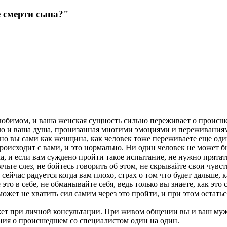
е смерти сына?"
любимом, и ваша женская сущность сильно переживает о происш
тело и ваша душа, пронизанная многими эмоциями и переживания
 но вы сами как женщина, как человек тоже переживаете еще оди
происходит с вами, и это нормально. Ни один человек не может бы
, и если вам суждено пройти такое испытание, не нужно прятать
ьте слез, не бойтесь говорить об этом, не скрывайте свои чувст
сейчас радуется когда вам плохо, страх о том что будет дальше, к
 это в себе, не обманывайте себя, ведь только вы знаете, как это
ожет не хватить сил самим через это пройти, и при этом остатьс
ожет при личной консультации. При живом общении вы и ваш м
ния о происшедшем со специалистом один на один.