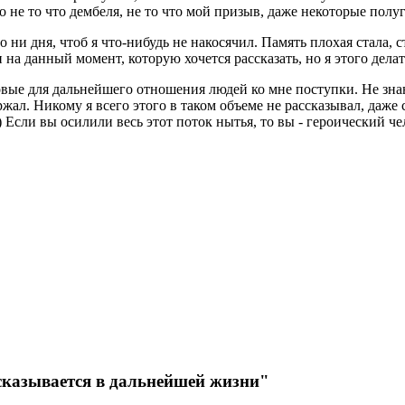
что не то что дембеля, не то что мой призыв, даже некоторые полу
о ни дня, чтоб я что-нибудь не накосячил. Память плохая стала, 
на данный момент, которую хочется рассказать, но я этого делат
ковые для дальнейшего отношения людей ко мне поступки. Не зн
ржал. Никому я всего этого в таком объеме не рассказывал, даже 
д) Если вы осилили весь этот поток нытья, то вы - героический че
 сказывается в дальнейшей жизни"