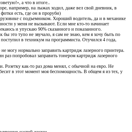
ветую!», а что в итоге..
оре, например, на лыжах ходил, даже вел свой дневник, в
отки есть, где он в проруби)
 грузовике с подъемником. Хороший водитель, да и в механике
нности у меня не вызывают. Если мне кто-то начинает
влекаюсь и упускаю 90% сказанного и показанного.
к бы это тупо не звучало, я сам не знаю, кем я хочу быть по
 поступил в техникум на программиста. Отучился 4 года,
е не могу нормально заправить картридж лазерного принтера.
ин раз попробовал заправить тонером картридж лазерного
и. Розетку как-то раз дома менял, с обычной на евро. Не
 бесит в этот момент моя беспомощность. В общем я из тех, у
тавляющих частей жизни.