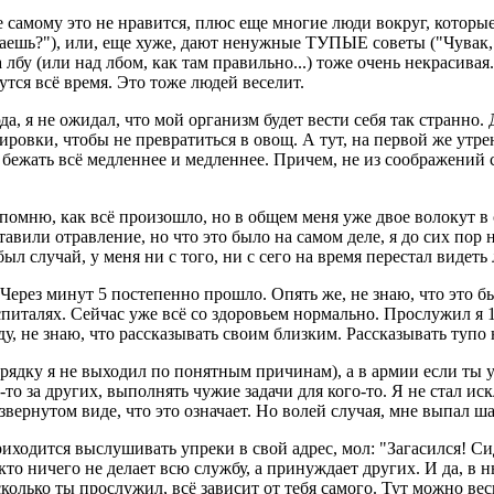
е самому это не нравится, плюс еще многие люди вокруг, которые
раешь?"), или, еще хуже, дают ненужные ТУПЫЕ советы ("Чувак,
лбу (или над лбом, как там правильно...) тоже очень некрасивая
утся всё время. Это тоже людей веселит.
да, я не ожидал, что мой организм будет вести себя так странно.
ировки, чтобы не превратиться в овощ. А тут, на первой же утре
 бежать всё медленнее и медленнее. Причем, не из соображений с
помню, как всё произошло, но в общем меня уже двое волокут в 
вили отравление, но что это было на самом деле, я до сих пор н
л случай, у меня ни с того, ни с сего на время перестал видеть 
. Через минут 5 постепенно прошло. Опять же, не знаю, что это 
питалях. Сейчас уже всё со здоровьем нормально. Прослужил я 1
, не знаю, что рассказывать своим близким. Рассказывать тупо 
дку я не выходил по понятным причинам), а в армии если ты уже
-то за других, выполнять чужие задачи для кого-то. Я не стал и
звернутом виде, что это означает. Но волей случая, мне выпал ша
приходится выслушивать упреки в свой адрес, мол: "Загасился! Си
 кто ничего не делает всю службу, а принуждает других. И да, 
колько ты прослужил, всё зависит от тебя самого. Тут можно ве