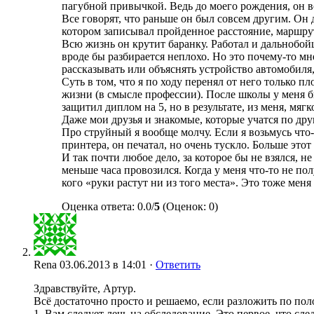
пагубной привычкой. Ведь до моего рождения, он во
Все говорят, что раньше он был совсем другим. Он 
котором записывал пройденное расстояние, маршрут
Всю жизнь он крутит баранку. Работал и дальнобой
вроде бы разбирается неплохо. Но это почему-то мн
рассказывать или объяснять устройство автомобиля,
Суть в том, что я по ходу перенял от него только пл
жизни (в смысле профессии). После школы у меня б
защитил диплом на 5, но в результате, из меня, мя
Даже мои друзья и знакомые, которые учатся по дру
Про струйный я вообще молчу. Если я возьмусь что
принтера, он печатал, но очень тускло. Больше этот
И так почти любое дело, за которое бы не взялся, н
меньше часа провозился. Когда у меня что-то не пол
кого «руки растут ни из того места». Это тоже меня
Оценка ответа: 0.0/
5
(Оценок: 0)
Rena
03.06.2013 в 14:01 ·
Ответить
Здравствуйте, Артур.
Всё достаточно просто и решаемо, если разложить по пол
1. Вам следует лечь на обследование. Это первое, что сл