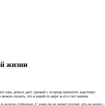
ей жизни
ает нам, деньги дает, урожай с огорода приносит, картошку
о можно сказать, что в какой-то мере за его счет живем.
з в неделю стабильно. С нами он не живет потому, что он нашел