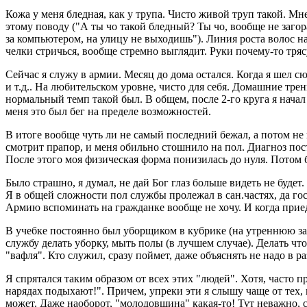
Кожа у меня бледная, как у трупа. Чисто живой труп такой. Мн
этому поводу ("А ты чо такой бледный? Ты чо, вообще не заго
за компьютером, на улицу не выходишь"). Линия роста волос на 
челки стричься, вообще стремно выглядит. Руки почему-то тряс
Сейчас я служу в армии. Месяц до дома остался. Когда я шел сю
и т.д.. На любительском уровне, чисто для себя. Домашние трен
нормальный темп такой был. В общем, после 2-го круга я начал
меня это был бег на пределе возможностей.
В итоге вообще чуть ли не самый последний бежал, а потом не 
смотрит прапор, и меня обильно стошнило на пол. Диагноз поста
После этого моя физическая форма понизилась до нуля. Потом бы
Было страшно, я думал, не дай Бог глаз больше видеть не будет
Я в общей сложности пол службы пролежал в сан.частях, да гос
Армию вспоминать на гражданке вообще не хочу. И когда приеду
В учебке постоянно был уборщиком в кубрике (на утреннюю заря
службу делать уборку, мыть полы (в лучшем случае). Делать что
"вафля". Кто служил, сразу поймет, даже объяснять не надо в ра
Я спрятался таким образом от всех этих "людей". Хотя, часто 
нарядах подыхают!". Причем, упреки эти я слышу чаще от тех,
может. Даже наоборот, "молодовщина" какая-то! Тут неважно, с