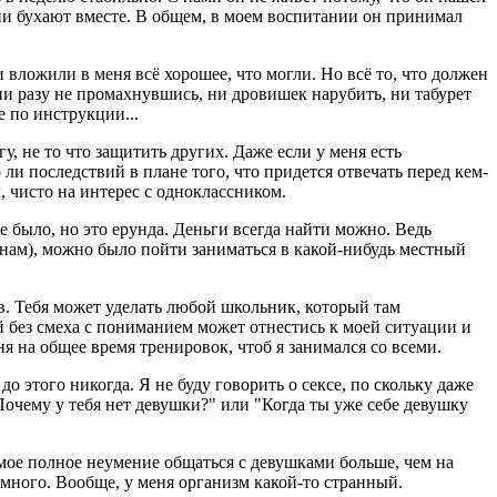
Они бухают вместе. В общем, в моем воспитании он принимал
вложили в меня всё хорошее, что могли. Но всё то, что должен
 ни разу не промахнувшись, ни дровишек нарубить, ни табурет
 по инструкции...
у, не то что защитить других. Даже если у меня есть
ли последствий в плане того, что придется отвечать перед кем-
л, чисто на интерес с одноклассником.
не было, но это ерунда. Деньги всегда найти можно. Ведь
еменам), можно было пойти заниматься в какой-нибудь местный
ов. Тебя может уделать любой школьник, который там
й без смеха с пониманием может отнестись к моей ситуации и
еня на общее время тренировок, чтоб я занимался со всеми.
о этого никогда. Я не буду говорить о сексе, по скольку даже
Почему у тебя нет девушки?" или "Когда ты уже себе девушку
 мое полное неумение общаться с девушками больше, чем на
 много. Вообще, у меня организм какой-то странный.