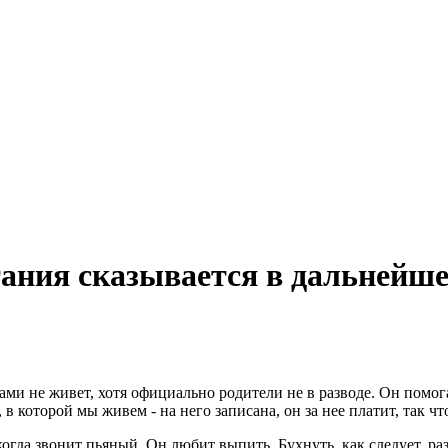
тания сказывается в дальнейш
нами не живет, хотя официально родители не в разводе. Он помог
 в которой мы живем - на него записана, он за нее платит, так чт
огда звонит пьяный. Он любит выпить. Бухнуть, как следует, ра