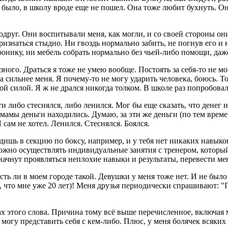
не было, в школу вроде еще не пошел. Она тоже любит бухнуть. 
уг. Они воспитывали меня, как могли, и со своей стороны они 
ризнаться стыдно. Ни гвоздь нормально забить, не погнув его и
нику, ни мебель собрать нормально без чьей-либо помощи, даже
ного. Драться я тоже не умею вообще. Постоять за себя-то не мог
 сильнее меня. Я почему-то не могу ударить человека, боюсь. То 
нной силой. Я ж не дрался никогда толком. В школе раз попробова
ти либо стеснялся, либо ленился. Мог бы еще сказать, что денег 
, у мамы деньги находились. Думаю, за эти же деньги (по тем вр
сам не хотел. Ленился. Стеснялся. Боялся.
одишь в секцию по боксу, например, и у тебя нет никаких навык
можно осуществлять индивидуальные занятия с тренером, которы
же начнут проявляться неплохие навыки и результаты, перевести м
ь ли в моем городе такой. Девушки у меня тоже нет. И не было д
, что мне уже 20 лет)! Меня друзья периодически спрашивают: "
лах этого слова. Причина тому всё выше перечисленное, включая
 могу представить себя с кем-либо. Плюс, у меня болячек всяких