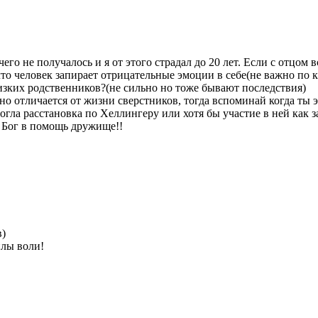
его не получалось и я от этого страдал до 20 лет. Если с отцом
что человек запирает отрицательные эмоции в себе(не важно по 
лизких родственников?(не сильно но тоже бывают последствия)
но отличается от жизни сверстников, тогда вспоминай когда ты э
гла расстановка по Хеллингеру или хотя бы участие в ней как з
. Бог в помощь дружище!!
в)
илы воли!