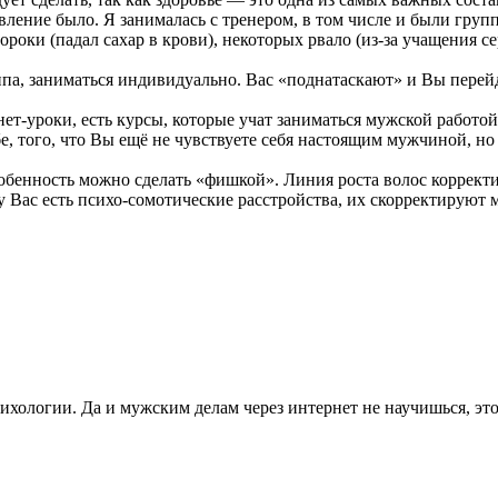
авление было. Я занималась с тренером, в том числе и были гру
роки (падал сахар в крови), некоторых рвало (из-за учащения с
па, заниматься индивидуально. Вас «поднатаскают» и Вы перейд
нет-уроки, есть курсы, которые учат заниматься мужской работой
е, того, что Вы ещё не чувствуете себя настоящим мужчиной, но
обенность можно сделать «фишкой». Линия роста волос корректи
у Вас есть психо-сомотические расстройства, их скорректируют 
рихологии. Да и мужским делам через интернет не научишься, это