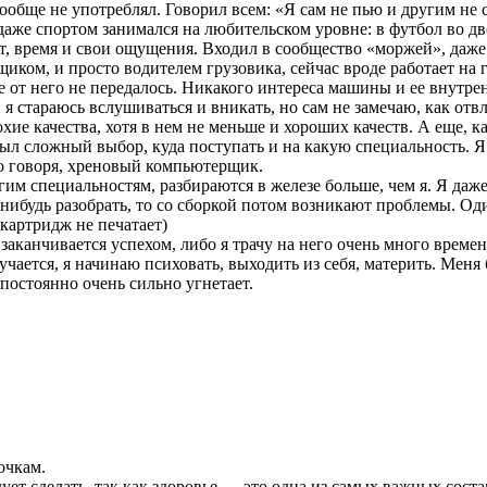
обще не употреблял. Говорил всем: «Я сам не пью и другим не со
даже спортом занимался на любительском уровне: в футбол во дв
, время и свои ощущения. Входил в сообщество «моржей», даже ф
щиком, и просто водителем грузовика, сейчас вроде работает на
е от него не передалось. Никакого интереса машины и ее внутре
 я стараюсь вслушиваться и вникать, но сам не замечаю, как от
охие качества, хотя в нем не меньше и хороших качеств. А еще, ка
ыл сложный выбор, куда поступать и на какую специальность. Я
гко говоря, хреновый компьютерщик.
гим специальностям, разбираются в железе больше, чем я. Я даж
-нибудь разобрать, то со сборкой потом возникают проблемы. Од
 картридж не печатает)
е заканчивается успехом, либо я трачу на него очень много времен
учается, я начинаю психовать, выходить из себя, материть. Меня
 постоянно очень сильно угнетает.
очкам.
едует сделать, так как здоровье — это одна из самых важных сос