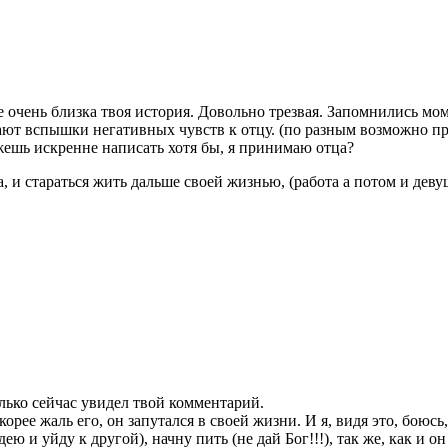
е очень близка твоя история. Довольно трезвая. Запомнились мом
ают вспышки негативных чувств к отцу. (по разным возможно п
жешь искренне написать хотя бы, я принимаю отца?
стараться жить дальше своей жизнью, (работа а потом и девушка
лько сейчас увидел твой комментарий.
корее жаль его, он запутался в своей жизни. И я, видя это, бою
ею и уйду к другой), начну пить (не дай Бог!!!), так же, как и о