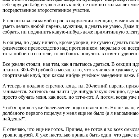
себе другую бабу, и ушел жить к ней, не помню сколько лет м
посредственное второстепенное участие.
Я воспитывался мамой и рос в окружении женщин, маминых подр
уметь делать любой парень, мужчина, я делать не умею. Даже п
собрать, ни подчинить какую-нибудь даже примитивную электро
В общем, по дому ничего, кроме уборки, не сумею сделать полез
физическое превосходство над противником, морально он всегда
то за побои на его теле, то ли боюсь получить в ответ с удвое
Все ржали стояли, над тем, как я пытаюсь драться. В секции ид
платить 300-350 рублей в месяц за то, что я учился в художке
спортивный клуб, при каком-нибудь учебном заведении даже. Я 
А теперь и подавно стремно, когда ты, 20-летний парень, прих
занимается. Хотелось бы найти где-нибудь такую секцию, где 
просто обучать меня, как всех, но тэт-а-тэт. А потом, когда у
Чтоб я пришел уже более-менее подготовленным. Но не знаю, ест
долбаного первого поцелуя у меня еще не было (а я напоминаю
найдешь?".
Я отвечаю, что еще не готов. Причем, не готов я во всех смыс
уровне друзей. Я уже настолько привык быть один, что даже не