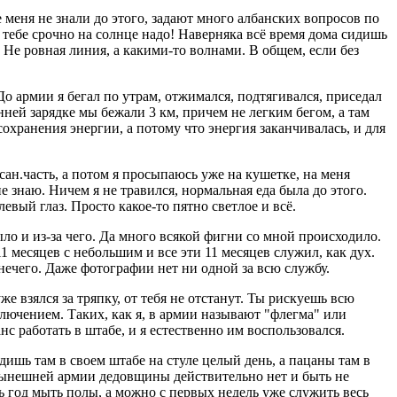
 меня не знали до этого, задают много албанских вопросов по
 тебе срочно на солнце надо! Наверняка всё время дома сидишь
. Не ровная линия, а какими-то волнами. В общем, если без
 До армии я бегал по утрам, отжимался, подтягивался, приседал
нней зарядке мы бежали 3 км, причем не легким бегом, а там
охранения энергии, а потому что энергия заканчивалась, и для
сан.часть, а потом я просыпаюсь уже на кушетке, на меня
е знаю. Ничем я не травился, нормальная еда была до этого.
левый глаз. Просто какое-то пятно светлое и всё.
было и из-за чего. Да много всякой фигни со мной происходило.
1 месяцев с небольшим и все эти 11 месяцев служил, как дух.
нечего. Даже фотографии нет ни одной за всю службу.
 взялся за тряпку, от тебя не отстанут. Ты рискуешь всю
сключением. Таких, как я, в армии называют "флегма" или
нс работать в штабе, и я естественно им воспользовался.
дишь там в своем штабе на стуле целый день, а пацаны там в
в нынешней армии дедовщины действительно нет и быть не
сь год мыть полы, а можно с первых недель уже служить весь