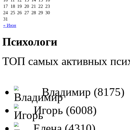
17
18
19
20
21
22
23
24
25
26
27
28
29
30
31
« Июн
Психологи
ТОП самых активных псих
Владимир (8175)
Игорь (6008)
Елена (4310)