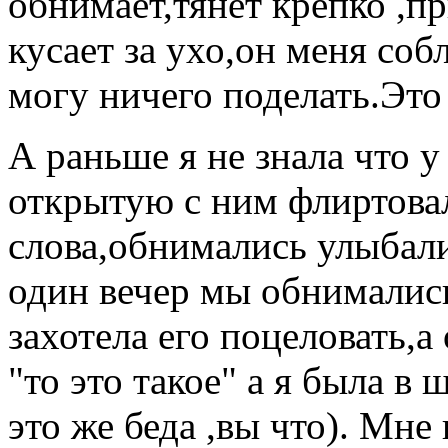
обнимает,тянет крепко ,п
кусает за ухо,он меня соб
могу ничего поделать.Это
А раньше я не знала что у
открытую с ним флиртовал
слова,обнимались улыбали
один вечер мы обнимались 
захотела его поцеловать,а 
"то это такое" а я была в 
это же беда ,вы что). Мн