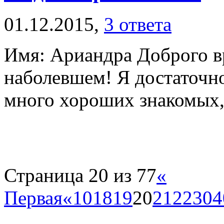
01.12.2015,
3 ответа
Имя: Ариандра Доброго вр
наболевшем! Я достаточн
много хороших знакомых, 
Страница 20 из 77
«
Первая
«
10
18
19
20
21
22
30
4