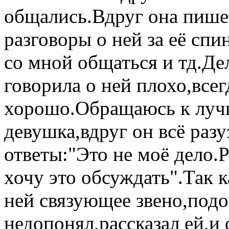
общались.Вдруг она пишет
разговоры о ней за её спи
со мной общаться и тд.Дел
говорила о ней плохо,все
хорошо.Обращаюсь к лучш
девушка,вдруг он всё раз
ответы:"Это не моё дело.Р
хочу это обсуждать".Так 
ней связующее звено,подо
недопонял,рассказал ей,и 