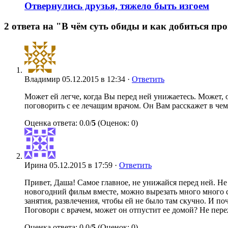
Отвернулись друзья, тяжело быть изгоем
2 ответа на "В чём суть обиды и как добиться пр
Владимир
05.12.2015 в 12:34 ·
Ответить
Может ей легче, когда Вы перед ней унижаетесь. Может, 
поговорить с ее лечащим врачом. Он Вам расскажет в чем
Оценка ответа: 0.0/
5
(Оценок: 0)
Ирина
05.12.2015 в 17:59 ·
Ответить
Привет, Даша! Самое главное, не унижайся перед ней. Не
новогодний фильм вместе, можно вырезать много много сн
занятия, развлечения, чтобы ей не было там скучно. И 
Поговори с врачем, может он отпустит ее домой? Не пере
Оценка ответа: 0.0/
5
(Оценок: 0)