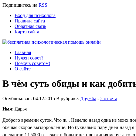
Подпишитесь
на
RSS
Вход для психолога
Правила сайта
Обратная связь
Карта сайта
Главная
Нужен совет?
Помочь советом!
О сайте
В чём суть обиды и как добит
Опубликован: 04.12.2015 В рубрике:
Дружба
-
2 ответа
Имя
: Дарья
Доброго времени суток.
Что ж...
Неделю назад одна из моих под
обещая скорое выздоровление. Но буквально пару дней назад я 
операцию (!) 5000 р. лежит в больнице, проклиная меня за то, ч