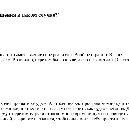
ощения в таком случае?"
она так самоуважение свое реализует. Вообще странно. Вывих —
 дело. Возможно, перелом был раньше, а его не заметили. Вы ег
 хочет прощать-забудьте. А чтобы она вас простила можно купит
ежинок, принести ей в палату и устроить как будто снегопад. Д
почему с переломом руки столько много времени нужно проводить
живай, скоро все наладится, чтобы она смогла тебя простить нуж