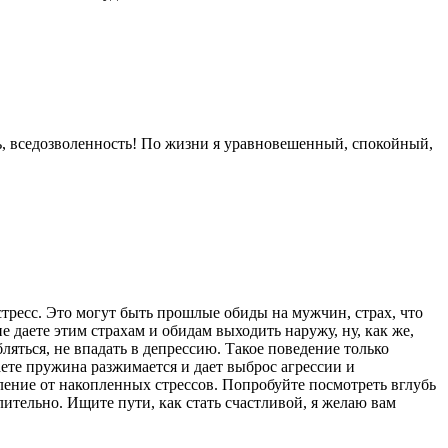
ть, вседозволенность! По жизни я уравновешенный, спокойный,
стресс. Это могут быть прошлые обиды на мужчин, страх, что
 даете этим страхам и обидам выходить наружу, ну, как же,
ляться, не впадать в депрессию. Такое поведение только
ете пружина разжимается и дает выброс агрессии и
авление от накопленных стрессов. Попробуйте посмотреть вглубь
олительно. Ищите пути, как стать счастливой, я желаю вам