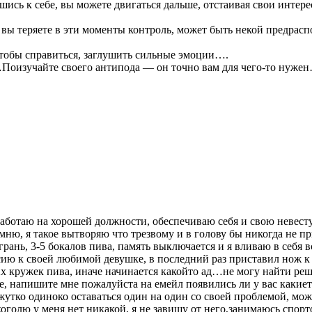
шись к себе, вы можете двигаться дальше, отстаивая свои инте
вы теряете в эти моменты контроль, может быть некой предраспо
чтобы справиться, заглушить сильные эмоции….
…Поизучайте своего антипода — он точно вам для чего-то нужен
работаю на хорошей должности, обеспечиваю себя и свою невесту.
ню, я такое вытворяю что трезвому и в голову бы никогда не 
рань, 3-5 бокалов пива, память выключается и я вливаю в себя в
ю к своей любимой девушке, в последний раз приставил нож к е
х кружек пива, иначе начинается какойто ад…не могу найти реше
 напишите мне пожалуйста на емейл появились ли у вас какиет
жутко одиноко оставаться один на один со своей проблемой, мож
коголю у меня нет никакой, я не завишу от него,занимаюсь сп