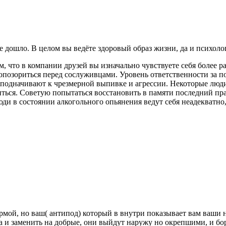
не дошло. В целом вы ведёте здоровый образ жизни, да и психол
, что в компании друзей вы изначально чувствуете себя более р
 опозориться перед сослуживцами. Уровень ответственности за 
 подначивают к чрезмерной выпивке и агрессии. Некоторые люди,
иться. Советую попытаться восстановить в памяти последний пра
юди в состоянии алкогольного опьянения ведут себя неадекватно,
рмой, но ваш( антипод) который в внутри показывает вам ваши н
ра и заменить на добрые, они выйдут наружу но окрепшими, и бо