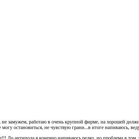
, не замужем, работаю в очень крупной фирме, на хорошей должно
е могу остановиться, не чувствую грани...в итоге напиваюсь, вед
!! До антипода я конечно напиваюсь редко, но проблема в том, 