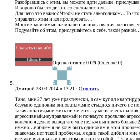
Разобравшись с этим, вы можете идти дальше, прислушав
И хорошо бы это делать со специалистом.
Для чего это важно? Чтобы не стать алкоголиком…То что 
управлять этим и контролировать…
Многие зависимые начинали с использования алкоголя, 
Подумайте об этом, прислушайтесь к себе, такой разной
Сказать спасибо
Рейтинг:
0
Оценка ответа: 0.0/
5
(Оценок: 0)
Дмитрий
28.03.2014 в 13:21 ·
Ответить
Таня, мне 27 лет уже практически, я сам купил квартиру,
безумно одиноким,виноватым,мне стыдно,я ничего не пом
такая аппатия,мне жить не хочется…у меня очень шаткая г
агрессивный,неуправляемый и почемуто проявляю агресси
конечно я делаю вывод что мне нельзя выпивать больше 2
нужно…вобщем я не хочу быть одиноким в этой проблеме,
знакомых нет такой проблемы, я один такой дибил и мне 
всетаки выпивать и при этом остваться собой…Тяги к ал