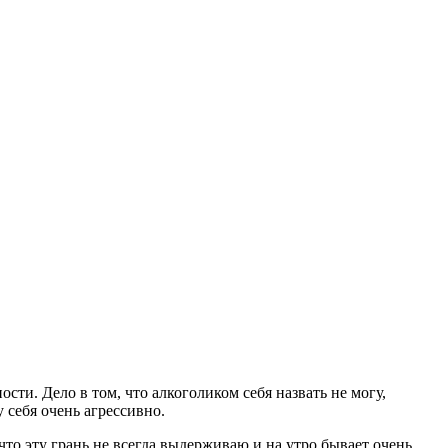
сти. Дело в том, что алкоголиком себя назвать не могу,
у себя очень агрессивно.
что эту грань не всегда выдерживаю и на утро бывает очень