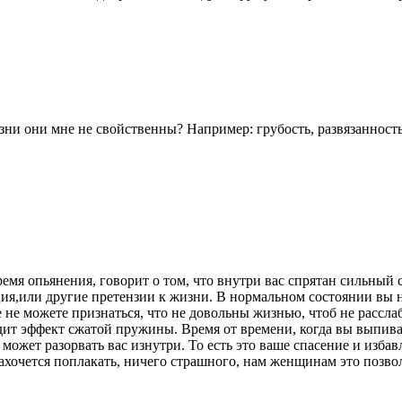
изни они мне не свойственны? Например: грубость, развязаннос
ремя опьянения, говорит о том, что внутри вас спрятан сильный 
ия,или другие претензии к жизни. В нормальном состоянии вы не
 не можете признаться, что не довольны жизнью, чтоб не расслаб
дит эффект сжатой пружины. Время от времени, когда вы выпива
 может разорвать вас изнутри. То есть это ваше спасение и изб
и захочется поплакать, ничего страшного, нам женщинам это позв