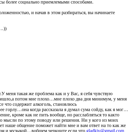
ресы более социально приемлемыми способами.
ложенностью, и начав в этом разбираться, вы начинаете
…))
У меня такая же проблема как и у Вас, я себя чувствую
пришло,а потом мне плохо…мне плохо два дня минимум, у меня
се что содержит алкоголь, становлюсь
е горлу…она когда рассказала я думал сума сойду, как я мог…
ние, кроме как не пить вообще, но расслабляться то както
о мысли по этому поводу или решения. Ни у кого из моих
ет наше общение поможет найти мне и вам ответ на то как же
ортом и музыкой…вобщем черкните если что
gladkiy@gmail.com