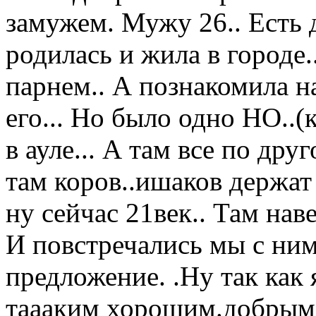
замужем. Мужу 26.. Есть д
родилась и жила в городе.
парнем.. А познакомила н
его... Но было одно НО..(
в ауле... А там все по друг
там коров..ишаков держат .
ну сейчас 21век.. Там нав
И повстречались мы с ним
предложение. .Ну так как 
таааким хорошим.добрым и 