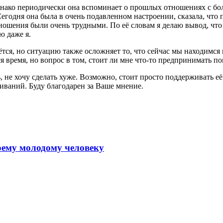
однако периодически она вспоминает о прошлых отношениях с бо
егодня она была в очень подавленном настроении, сказала, что 
тношения были очень трудными. По её словам я делаю вывод, что 
ю даже я.
аётся, но ситуацию также осложняет то, что сейчас мы находимся
тся время, но вопрос в том, стоит ли мне что-то предпринимать
, не хочу сделать хуже. Возможно, стоит просто поддерживать её 
ваний. Буду благодарен за Ваше мнение.
моему молодому человеку