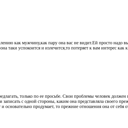
лению как мужчину,как пару она вас не видит.Ей просто надо в
она таки успокоится и излечится,то потеряет к вам интерес как 
лагать, только по ее просьбе. Свои проблемы человек должен пе
 и записать с одной стороны, каким она представляла своего пре
ет и основательно продумает, то прежние отношения она от себя