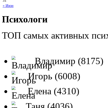
31
« Июн
Психологи
ТОП самых активных псих
Владимир (8175)
Игорь (6008)
Елена (4310)
Таня (4036)