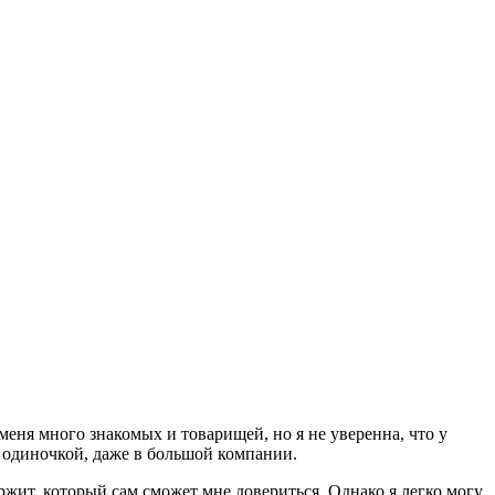
еня много знакомых и товарищей, но я не уверенна, что у
бя одиночкой, даже в большой компании.
ржит, который сам сможет мне довериться. Однако я легко могу