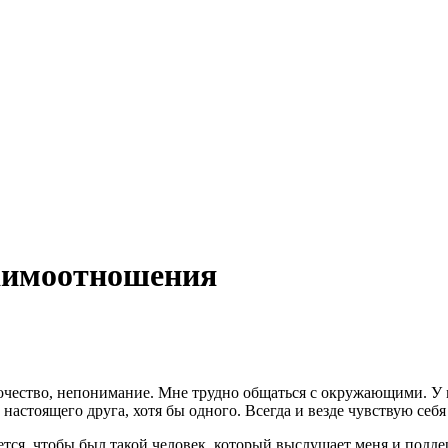
заимоотношения
очество, непонимание. Мне трудно общаться с окружающими. У м
а настоящего друга, хотя бы одного. Всегда и везде чувствую се
ется, чтобы был такой человек, который выслушает меня и подде