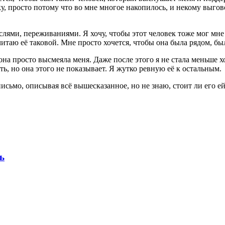
 просто потому что во мне многое накопилось, и некому выгово
ыслями, переживаниями. Я хочу, чтобы этот человек тоже мог мн
итаю её таковой. Мне просто хочется, чтобы она была рядом, бы
на просто высмеяла меня. Даже после этого я не стала меньше х
ь, но она этого не показывает. Я жутко ревную её к остальным.
письмо, описывая всё вышесказанное, но не знаю, стоит ли его е
ь