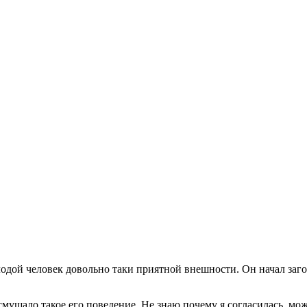
одой человек довольно таки приятной внешности. Он начал загон
смущало такое его поведение. Не знаю почему я согласилась, мо