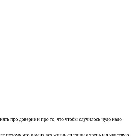
ять про доверие и про то, что чтобы случилось чудо надо
жет потому что у меня вся жизнь сплошная хрень и я чувствую