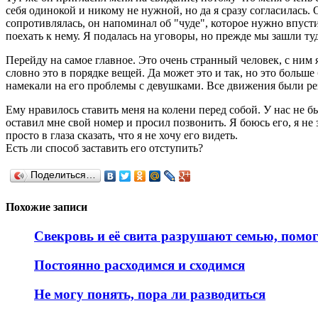
себя одинокой и никому не нужной, но да я сразу согласилась.
сопротивлялась, он напоминал об "чуде", которое нужно впусти
поехать к нему. Я подалась на уговоры, но прежде мы зашли туд
Перейду на самое главное. Это очень странный человек, с ним я
словно это в порядке вещей. Да может это и так, но это больше
намекали на его проблемы с девушками. Все движения были рез
Ему нравилось ставить меня на колени перед собой. У нас не б
оставил мне свой номер и просил позвонить. Я боюсь его, я не
просто в глаза сказать, что я не хочу его видеть.
Есть ли способ заставить его отступить?
Поделиться…
Похожие записи
Свекровь и её свита разрушают семью, помо
Постоянно расходимся и сходимся
Не могу понять, пора ли разводиться