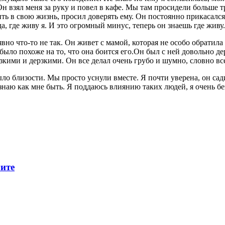
 Он взял меня за руку и повел в кафе. Мы там просидели больше т
ть в свою жизнь, просил доверять ему. Он постоянно прикасался
а, где живу я. И это огромный минус, теперь он знаешь где живу.
вно что-то не так. Он живет с мамой, которая не особо обратила 
 было похоже на то, что она боится его.Он был с ней довольно де
кими и дерзкими. Он все делал очень грубо и шумно, словно вс
ыло близости. Мы просто уснули вместе. Я почти уверена, он са
 знаю как мне быть. Я поддаюсь влиянию таких людей, я очень б
гите