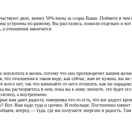
частвуют двое, значит 50% вины за ссоры Ваши. Поймите в чем в
ны устроены по-разному. Вы расстались, пожили отдельно и вот
, а отношения закончатся.
но воплотить в жизнь. потому что оно противоречит вашим желани
я, что отношения в таком виде, как сейчас, вам не нужны. вы же 
е всего нет. так что начинайте от него отлипать. как ни парадок
 вы растворяетесь в нем, пока вы к нему липнете, это будет его 
олезно), а внутреннюю.
орые вам дают радость. наверняка что-то есть, что вас радует кро
ю? Вот. Вам надо туда и срочно. И побольше. Постепенно начнет 
В общем, вперед — туда, где вы получаете энергию и радость. Та