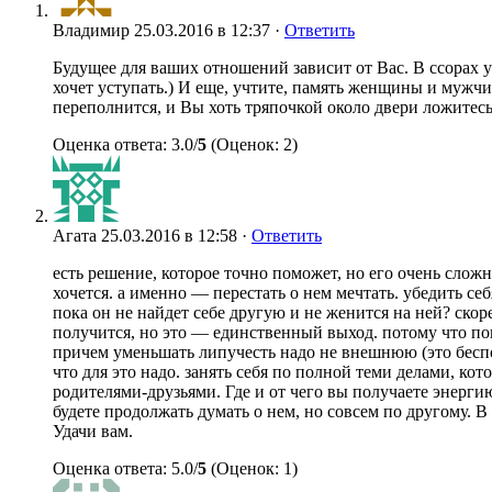
Владимир
25.03.2016 в 12:37 ·
Ответить
Будущее для ваших отношений зависит от Вас. В ссорах у
хочет уступать.) И еще, учтите, память женщины и мужчи
переполнится, и Вы хоть тряпочкой около двери ложитесь
Оценка ответа: 3.0/
5
(Оценок: 2)
Агата
25.03.2016 в 12:58 ·
Ответить
есть решение, которое точно поможет, но его очень слож
хочется. а именно — перестать о нем мечтать. убедить себ
пока он не найдет себе другую и не женится на ней? скоре
получится, но это — единственный выход. потому что пока
причем уменьшать липучесть надо не внешнюю (это бесп
что для это надо. занять себя по полной теми делами, кот
родителями-друзьями. Где и от чего вы получаете энерги
будете продолжать думать о нем, но совсем по другому. 
Удачи вам.
Оценка ответа: 5.0/
5
(Оценок: 1)