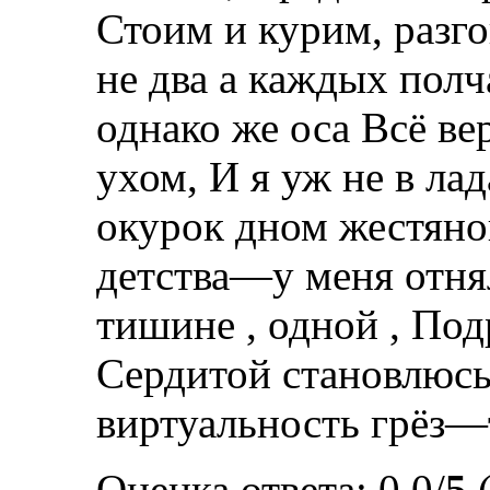
Стоим и курим, разго
не два а каждых полча
однако же оса Всё в
ухом, И я уж не в ла
окурок дном жестяно
детства—у меня отнял
тишине , одной , Под
Сердитой становлюсь 
виртуальность грё
Оценка ответа: 0.0/
5
(