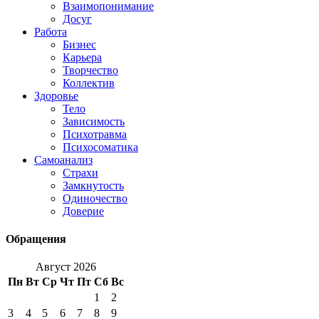
Взаимопонимание
Досуг
Работа
Бизнес
Карьера
Творчество
Коллектив
Здоровье
Тело
Зависимость
Психотравма
Психосоматика
Самоанализ
Страхи
Замкнутость
Одиночество
Доверие
Обращения
Август 2026
Пн
Вт
Ср
Чт
Пт
Сб
Вс
1
2
3
4
5
6
7
8
9