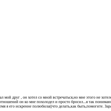
л мой друг , он хотел со мной встречаться,но мне этого не хотел
отношений он ко мне похолодел и просто бросил...я так понимаю ч
 время я его искренне полюбила((что делать,как быть,помогите. За